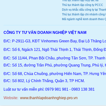
Thủ tục thành lập hợp tác xã
Thủ tục thành lập công ty PCCC
Dịch vụ khắc dấu công ty tại Thanh
Thủ tục thành lập chi nhánh công ty
Mã ngành nghề kinh doanh theo Q
CÔNG TY TƯ VẤN DOANH NGHIỆP VIỆT NAM
Đ/C: P-2911-G3, KĐT Vinhomes Green Bay, Đại Lộ Thăng L
Đ/C
: Số 6, Ngách 121, Ngõ Thái Thịnh 1, Thái Thịnh, Đống Đ
Đ/C
: Số 11/44, Phan Bội Châu, phường Tân Sơn, TP. Than
Đ/C:
Số 15, đường Trần Phú, phường Quang Trung, Phú lý,
Đ/C
: Số 68, Chùa Chuông, phường Hiến Nam, TP. Hưng Yê
Đ/C:
Số 802, Lý Chính Thắng, Quận 3, TP HCM.
Luật sư tư vấn miễn phí: 0979 981 981 - 0983 138 381
Website:
www.thanhlapdoanhnghiep.pro.vn