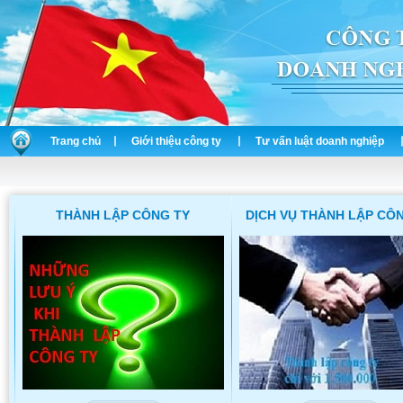
Trang chủ
Giới thiệu công ty
Tư vấn luật doanh nghiệp
THÀNH LẬP CÔNG TY
DỊCH VỤ THÀNH LẬP CÔ