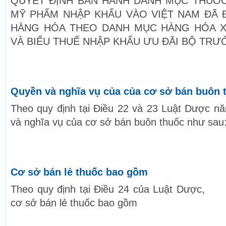
QUYẾT ĐỊNH BAN HÀNH DANH MỤC THUỐ
MỸ PHẨM NHẬP KHẨU VÀO VIỆT NAM ĐÃ 
HÀNG HÓA THEO DANH MỤC HÀNG HÓA X
VÀ BIỂU THUẾ NHẬP KHẨU ƯU ĐÃI BỘ TRƯ
Quyền và nghĩa vụ của của cơ sở bán buôn 
Theo quy định tại Điều 22 và 23 Luật Dược n
và nghĩa vụ của cơ sở bán buôn thuốc như sau
Cơ sở bán lẻ thuốc bao gồm
Theo quy định tại Điều 24 của Luật Dược,
cơ sở bán lẻ thuốc bao gồm