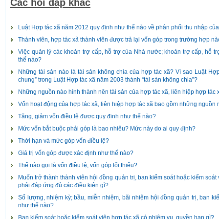
Các hỏi đáp khác
Luật Hợp tác xã năm 2012 quy định như thế nào về phân phối thu nhập của h
Thành viên, hợp tác xã thành viên được trả lại vốn góp trong trường hợp n
Việc quản lý các khoản trợ cấp, hỗ trợ của Nhà nước; khoản trợ cấp, hỗ t
thế nào?
Những tài sản nào là tài sản không chia của hợp tác xã? Vì sao Luật Hợp
chung” trong Luật Hợp tác xã năm 2003 thành “tài sản không chia”?
Những nguồn nào hình thành nên tài sản của hợp tác xã, liên hiệp hợp tác 
Vốn hoạt động của hợp tác xã, liên hiệp hợp tác xã bao gồm những nguồn
Tăng, giảm vốn điều lệ được quy định như thế nào?
Mức vốn bắt buộc phải góp là bao nhiêu? Mức này do ai quy định?
Thời hạn và mức góp vốn điều lệ?
Giá trị vốn góp được xác định như thế nào?
Thế nào gọi là vốn điều lệ; vốn góp tối thiểu?
Muốn trở thành thành viên hội đồng quản trị, ban kiểm soát hoặc kiểm soát v
phải đáp ứng đủ các điều kiện gì?
Số lượng, nhiệm kỳ; bầu, miễn nhiệm, bãi nhiệm hội đồng quản trị, ban ki
như thế nào?
Ban kiểm soát hoặc kiểm soát viên hợp tác xã có nhiệm vụ, quyền hạn gì?