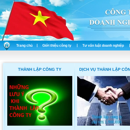
Trang chủ
Giới thiệu công ty
Tư vấn luật doanh nghiệp
THÀNH LẬP CÔNG TY
DỊCH VỤ THÀNH LẬP CÔ