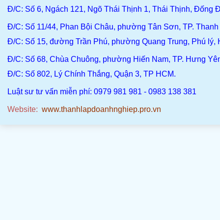
Đ/C
: Số 6, Ngách 121, Ngõ Thái Thịnh 1, Thái Thịnh, Đống Đ
Đ/C
: Số 11/44, Phan Bội Châu, phường Tân Sơn, TP. Than
Đ/C:
Số 15, đường Trần Phú, phường Quang Trung, Phú lý,
Đ/C
: Số 68, Chùa Chuông, phường Hiến Nam, TP. Hưng Yê
Đ/C:
Số 802, Lý Chính Thắng, Quận 3, TP HCM.
Luật sư tư vấn miễn phí: 0979 981 981 - 0983 138 381
Website:
www.thanhlapdoanhnghiep.pro.vn