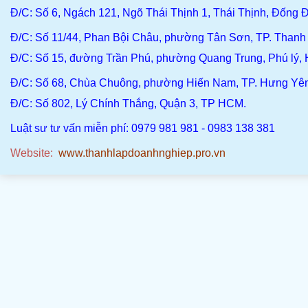
Đ/C
: Số 6, Ngách 121, Ngõ Thái Thịnh 1, Thái Thịnh, Đống Đ
Đ/C
: Số 11/44, Phan Bội Châu, phường Tân Sơn, TP. Than
Đ/C:
Số 15, đường Trần Phú, phường Quang Trung, Phú lý,
Đ/C
: Số 68, Chùa Chuông, phường Hiến Nam, TP. Hưng Yê
Đ/C:
Số 802, Lý Chính Thắng, Quận 3, TP HCM.
Luật sư tư vấn miễn phí: 0979 981 981 - 0983 138 381
Website:
www.thanhlapdoanhnghiep.pro.vn