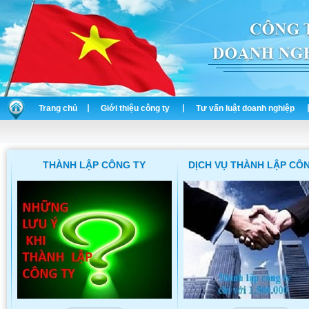
Trang chủ
Giới thiệu công ty
Tư vấn luật doanh nghiệp
THÀNH LẬP CÔNG TY
DỊCH VỤ THÀNH LẬP CÔ