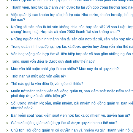
Luật Hợp tác xã năm 2012 quy định như thế nào về phân phối thu nhập của h
Thành viên, hợp tác xã thành viên được trả lại vốn góp trong trường hợp n
Việc quản lý các khoản trợ cấp, hỗ trợ của Nhà nước; khoản trợ cấp, hỗ t
thế nào?
Những tài sản nào là tài sản không chia của hợp tác xã? Vì sao Luật Hợp
chung” trong Luật Hợp tác xã năm 2003 thành “tài sản không chia”?
Những nguồn nào hình thành nên tài sản của hợp tác xã, liên hiệp hợp tác 
Trong quá trình hoạt động, hợp tác xã được quyền huy động vốn như thế n
Vốn hoạt động của hợp tác xã, liên hiệp hợp tác xã bao gồm những nguồn
Tăng, giảm vốn điều lệ được quy định như thế nào?
Mức vốn bắt buộc phải góp là bao nhiêu? Mức này do ai quy định?
Thời hạn và mức góp vốn điều lệ?
Thế nào gọi là vốn điều lệ; vốn góp tối thiểu?
Muốn trở thành thành viên hội đồng quản trị, ban kiểm soát hoặc kiểm soát v
phải đáp ứng đủ các điều kiện gì?
Số lượng, nhiệm kỳ; bầu, miễn nhiệm, bãi nhiệm hội đồng quản trị, ban ki
như thế nào?
Ban kiểm soát hoặc kiểm soát viên hợp tác xã có nhiệm vụ, quyền hạn gì?
Giám đốc (tổng giám đốc) hợp tác xã được quy định như thế nào?
Chủ tịch Hội đồng quản trị có quyền hạn và nhiệm vụ gì? Thành viên hội 