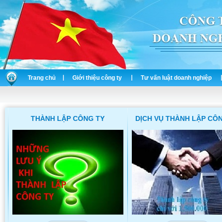
Trang chủ
Giới thiệu công ty
Tư vấn luật doanh nghiệp
THÀNH LẬP CÔNG TY
DỊCH VỤ THÀNH LẬP CÔ