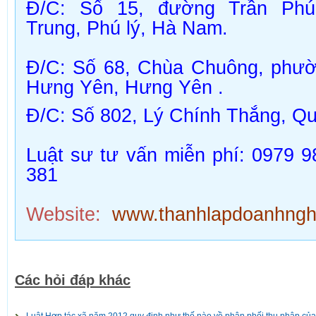
Đ/C:
Số 15, đường Trần Phú
Trung, Phú lý, Hà Nam.
Đ/C
: Số 68, Chùa Chuông, phư
Hưng Yên,
Hưng Yên
.
Đ/C:
Số 802, Lý Chính Thắng, Q
Luật sư tư vấn miễn phí: 0979 9
381
Website:
www.thanhlapdoanhnghi
Các hỏi đáp khác