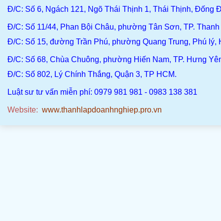
Đ/C
: Số 6, Ngách 121, Ngõ Thái Thịnh 1, Thái Thịnh, Đống Đ
Đ/C
: Số 11/44, Phan Bội Châu, phường Tân Sơn, TP. Than
Đ/C:
Số 15, đường Trần Phú, phường Quang Trung, Phú lý,
Đ/C
: Số 68, Chùa Chuông, phường Hiến Nam, TP. Hưng Yê
Đ/C:
Số 802, Lý Chính Thắng, Quận 3, TP HCM.
Luật sư tư vấn miễn phí: 0979 981 981 - 0983 138 381
Website:
www.thanhlapdoanhnghiep.pro.vn