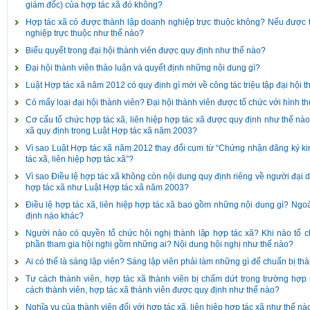
giám đốc) của hợp tác xã đó không?
Hợp tác xã có được thành lập doanh nghiệp trực thuộc không? Nếu được t
nghiệp trực thuộc như thế nào?
Biểu quyết trong đại hội thành viên được quy định như thế nào?
Đại hội thành viên thảo luận và quyết định những nội dung gì?
Luật Hợp tác xã năm 2012 có quy định gì mới về công tác triệu tập đại hội 
Có mấy loại đại hội thành viên? Đại hội thành viên được tổ chức với hình 
Cơ cấu tổ chức hợp tác xã, liên hiệp hợp tác xã được quy định như thế nào
xã quy định trong Luật Hợp tác xã năm 2003?
Vì sao Luật Hợp tác xã năm 2012 thay đổi cụm từ “Chứng nhận đăng ký k
tác xã, liên hiệp hợp tác xã”?
Vì sao Điều lệ hợp tác xã không còn nội dung quy định riêng về người đại di
hợp tác xã như Luật Hợp tác xã năm 2003?
Điều lệ hợp tác xã, liên hiệp hợp tác xã bao gồm những nội dung gì? Ngoài
định nào khác?
Người nào có quyền tổ chức hội nghị thành lập hợp tác xã? Khi nào tổ c
phần tham gia hội nghị gồm những ai? Nội dung hội nghị như thế nào?
Ai có thể là sáng lập viên? Sáng lập viên phải làm những gì để chuẩn bị th
Tư cách thành viên, hợp tác xã thành viên bị chấm dứt trong trường hợ
cách thành viên, hợp tác xã thành viên được quy định như thế nào?
Nghĩa vụ của thành viên đối với hợp tác xã, liên hiệp hợp tác xã như thế nà