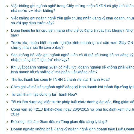
Việc không ghi ngành nghề trong Giấy chứng nhận ĐKDN có gây khó khăn
nhà nước .v.v. khác không?
Việc không ghi ngành nghề trên giấy chứng nhận đăng ký kinh doanh, nhưn
so với quy định trước đây?
Dùng thông tin tra cứu trên mạng như thế có đáng tin cậy hay không? Nhỡ 
sao?
Trước kia, muốn biết doanh nghiệp kinh doanh gì chỉ cần xem Giấy CN
chứng nhận nữa thì xem ở đâu?
Sao không bỏ việc ghi ngành nghề luôn cả đi (bỏ cả trong hồ sơ đăng ký
nhận) mà lại bỏ "một nửa" như vậy?
Khi Luật doanh nghiệp 2014 có hiệu lực, doanh nghiệp sẽ không phải đăn
kinh doanh tất cả những gì mà pháp luật không cấm?
Thủ tục thành lập công ty TNHH 1 thành viên tại Thanh Hóa?
Cách ghi và mã hóa ngành nghề đăng ký kinh doanh khi thành lập công ty 
Tư vấn thành lập công ty tại Thanh Hóa?
Tôi có làm được đại diện trước pháp luật chức danh giám đốc, tổng giám đ
Công văn số 4211/ Bkhđt-đkkd ngày 26/6/2015 và phụ lục đính kèm thủ 
2014
Điều kiện để làm Giám đốc và Tổng giám đốc công ty là gì?
Doanh nghiệp không phải đăng ký ngành nghề kinh doanh theo Luật Doan