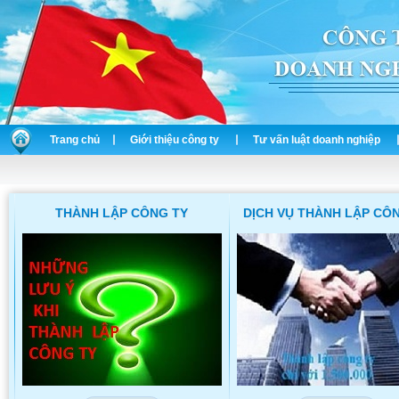
Trang chủ
Giới thiệu công ty
Tư vấn luật doanh nghiệp
THÀNH LẬP CÔNG TY
DỊCH VỤ THÀNH LẬP CÔ