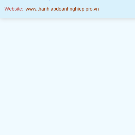
Website:
www.thanhlapdoanhnghiep.pro.vn