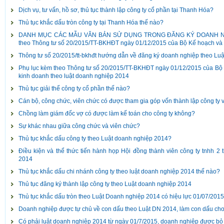
Dịch vụ, tư vấn, hồ sơ, thủ tục thành lập công ty cổ phần tại Thanh Hóa?
Thủ tục khắc dấu tròn công ty tại Thanh Hóa thế nào?
DANH MỤC CÁC MẪU VĂN BẢN SỬ DỤNG TRONG ĐĂNG KÝ DOANH NG
theo Thông tư số 20/2015/TT-BKHĐT ngày 01/12/2015 của Bộ Kế hoạch và 
Thông tư số 20/2015/tt-bkhđt hướng dẫn về đăng ký doanh nghiệp theo Lu
Phụ lục kèm theo Thông tư số 20/2015/TT-BKHĐT ngày 01/12/2015 của Bộ
kinh doanh theo luật doanh nghiệp 2014
Thủ tục giải thể công ty cổ phần thế nào?
Cán bộ, công chức, viên chức có được tham gia góp vốn thành lập công ty 
Chồng làm giám đốc vợ có được làm kế toán cho công ty không?
Sự khác nhau giữa công chức và viên chức?
Thủ tục khắc dấu công ty theo Luật doanh nghiệp 2014?
Điều kiện và thể thức tiến hành họp Hội đồng thành viên công ty tnhh 2 
2014
Thủ tục khắc dấu chi nhánh công ty theo luật doanh nghiệp 2014 thế nào?
Thủ tục đăng ký thành lập công ty theo Luật doanh nghiệp 2014
Thủ tục khắc dấu tròn theo Luật Doanh nghiệp 2014 có hiệu lực 01/07/201
Doanh nghiệp được tự chủ về con dấu theo Luật DN 2014, làm con dấu ch
Có phải luật doanh nghiệp 2014 từ ngày 01/7/2015, doanh nghiệp được bỏ