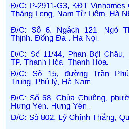
Đ/C: P-2911-G3, KĐT Vinhomes 
Thăng Long, Nam Từ Liêm, Hà Nộ
Đ/C
: Số 6, Ngách 121, Ngõ Th
Thịnh, Đống Đa , Hà Nội.
Đ/C
: Số 11/44, Phan Bội Châu
TP. Thanh Hóa,
Thanh Hóa
.
Đ/C:
Số 15, đường Trần Phú
Trung, Phú lý, Hà Nam.
Đ/C
: Số 68, Chùa Chuông, phư
Hưng Yên,
Hưng Yên
.
Đ/C:
Số 802, Lý Chính Thắng, Q