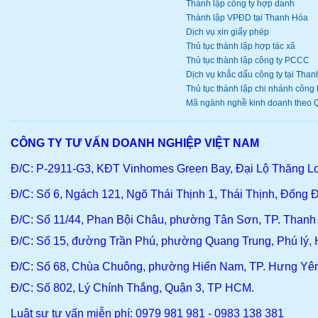
Thành lập công ty hợp danh
Thành lập VPĐD tại Thanh Hóa
Dịch vụ xin giấy phép
Thủ tục thành lập hợp tác xã
Thủ tục thành lập công ty PCCC
Dịch vụ khắc dấu công ty tại Thanh
Thủ tục thành lập chi nhánh công ty
Mã ngành nghề kinh doanh theo Q
CÔNG TY TƯ VẤN DOANH NGHIỆP VIỆT NAM
Đ/C: P-2911-G3, KĐT Vinhomes Green Bay, Đại Lộ Thăng L
Đ/C
: Số 6, Ngách 121, Ngõ Thái Thịnh 1, Thái Thịnh, Đống Đ
Đ/C
: Số 11/44, Phan Bội Châu, phường Tân Sơn, TP. Than
Đ/C:
Số 15, đường Trần Phú, phường Quang Trung, Phú lý,
Đ/C
: Số 68, Chùa Chuông, phường Hiến Nam, TP. Hưng Yê
Đ/C:
Số 802, Lý Chính Thắng, Quận 3, TP HCM.
Luật sư tư vấn miễn phí: 0979 981 981 - 0983 138 381