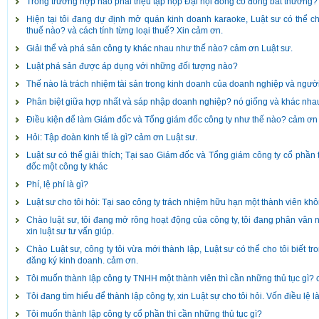
Trong trường hợp nào phải triệu tập họp Đại hội đồng cổ đông bất thường?
Hiện tại tôi đang dự định mở quán kinh doanh karaoke, Luật sư có thể cho
thuế nào? và cách tính từng loại thuế? Xin cảm ơn.
Giải thể và phá sản công ty khác nhau như thế nào? cảm ơn Luật sư.
Luật phá sản được áp dụng với những đối tượng nào?
Thế nào là trách nhiệm tài sản trong kinh doanh của doanh nghiệp và ng
Phân biệt giữa hợp nhất và sáp nhập doanh nghiệp? nó giống và khác nh
Điều kiện để làm Giám đốc và Tổng giám đốc công ty như thế nào? cảm ơn 
Hỏi: Tập đoàn kinh tế là gì? cảm ơn Luật sư.
Luật sư có thể giải thích; Tại sao Giám đốc và Tổng giám công ty cổ phần
đốc một công ty khác
Phí, lệ phí là gì?
Luật sư cho tôi hỏi: Tại sao công ty trách nhiệm hữu hạn một thành viên k
Chào luật sư, tôi đang mở rông hoạt động của công ty, tôi đang phân vân 
xin luật sư tư vấn giúp.
Chào Luật sư, công ty tôi vừa mới thành lập, Luật sư có thể cho tôi biết tr
đăng ký kinh doanh. cảm ơn.
Tôi muốn thành lập công ty TNHH một thành viên thì cần những thủ tục gì? 
Tôi đang tìm hiểu để thành lập công ty, xin Luật sự cho tôi hỏi. Vốn điều lệ 
Tôi muốn thành lập công ty cổ phần thì cần những thủ tục gì?