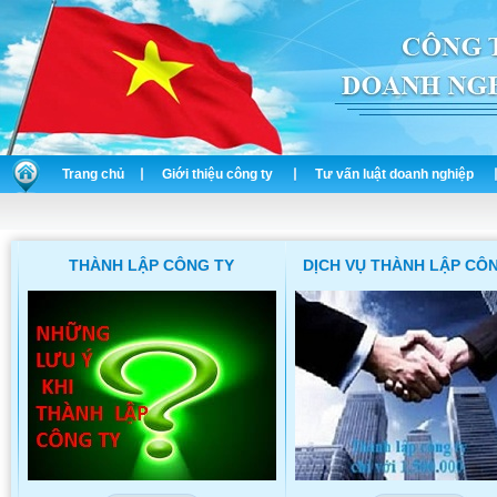
Trang chủ
Giới thiệu công ty
Tư vấn luật doanh nghiệp
THÀNH LẬP CÔNG TY
DỊCH VỤ THÀNH LẬP CÔ