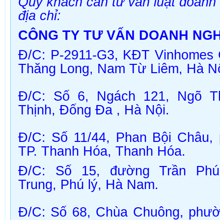
Qúy khách cần tư vấn luật doanh 
địa chỉ:
CÔNG TY TƯ VẤN DOANH NGH
Đ/C: P-2911-G3, KĐT Vinhomes 
Thăng Long, Nam Từ Liêm, Hà Nộ
Đ/C
: Số 6, Ngách 121, Ngõ Th
Thịnh, Đống Đa , Hà Nội.
Đ/C
: Số 11/44, Phan Bội Châu
TP. Thanh Hóa,
Thanh Hóa
.
Đ/C:
Số 15, đường Trần Phú
Trung, Phú lý, Hà Nam.
Đ/C
: Số 68, Chùa Chuông, phư