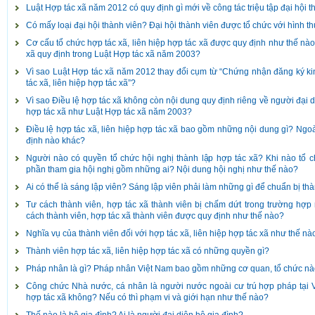
Luật Hợp tác xã năm 2012 có quy định gì mới về công tác triệu tập đại hội 
Có mấy loại đại hội thành viên? Đại hội thành viên được tổ chức với hình 
Cơ cấu tổ chức hợp tác xã, liên hiệp hợp tác xã được quy định như thế nào
xã quy định trong Luật Hợp tác xã năm 2003?
Vì sao Luật Hợp tác xã năm 2012 thay đổi cụm từ “Chứng nhận đăng ký k
tác xã, liên hiệp hợp tác xã”?
Vì sao Điều lệ hợp tác xã không còn nội dung quy định riêng về người đại di
hợp tác xã như Luật Hợp tác xã năm 2003?
Điều lệ hợp tác xã, liên hiệp hợp tác xã bao gồm những nội dung gì? Ngoài
định nào khác?
Người nào có quyền tổ chức hội nghị thành lập hợp tác xã? Khi nào tổ c
phần tham gia hội nghị gồm những ai? Nội dung hội nghị như thế nào?
Ai có thể là sáng lập viên? Sáng lập viên phải làm những gì để chuẩn bị th
Tư cách thành viên, hợp tác xã thành viên bị chấm dứt trong trường hợ
cách thành viên, hợp tác xã thành viên được quy định như thế nào?
Nghĩa vụ của thành viên đối với hợp tác xã, liên hiệp hợp tác xã như thế nà
Thành viên hợp tác xã, liên hiệp hợp tác xã có những quyền gì?
Pháp nhân là gì? Pháp nhân Việt Nam bao gồm những cơ quan, tổ chức n
Công chức Nhà nước, cá nhân là người nước ngoài cư trú hợp pháp tại 
hợp tác xã không? Nếu có thì phạm vi và giới hạn như thế nào?