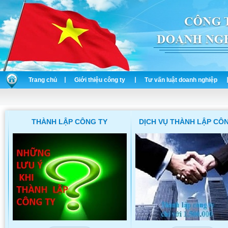
Trang chủ
Giới thiệu công ty
Tư vấn luật doanh nghiệp
THÀNH LẬP CÔNG TY
DỊCH VỤ THÀNH LẬP CÔ