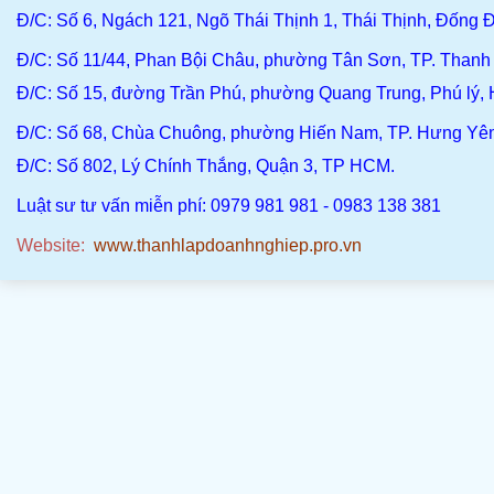
Đ/C
: Số 6, Ngách 121, Ngõ Thái Thịnh 1, Thái Thịnh, Đống Đ
Đ/C
: Số 11/44, Phan Bội Châu, phường Tân Sơn, TP. Than
Đ/C:
Số 15, đường Trần Phú, phường Quang Trung, Phú lý,
Đ/C
: Số 68, Chùa Chuông, phường Hiến Nam, TP. Hưng Yê
Đ/C:
Số 802, Lý Chính Thắng, Quận 3, TP HCM.
Luật sư tư vấn miễn phí: 0979 981 981 - 0983 138 381
Website:
www.thanhlapdoanhnghiep.pro.vn