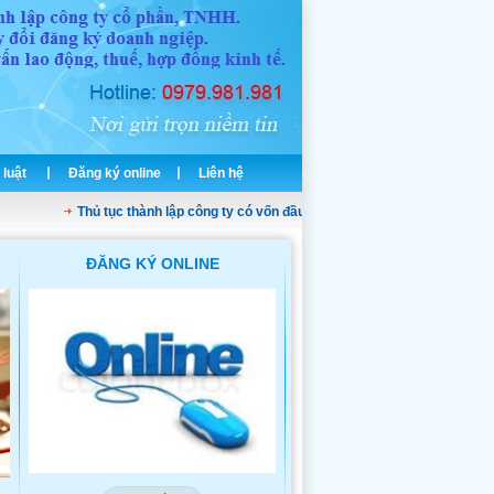
 luật
Đăng ký online
Liên hệ
Thủ tục thành lập công ty có vốn đầu tư nước ngoài
Dịch vụ thành lậ
ĐĂNG KÝ ONLINE
THÀNH LẬP CÔNG TY TNH