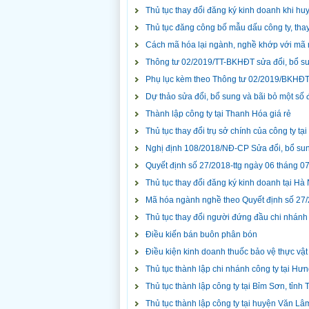
Thủ tục thay đổi đăng ký kinh doanh khi h
Thủ tục đăng công bố mẫu dấu công ty, tha
Cách mã hóa lại ngành, nghề khớp với mã
Thông tư 02/2019/TT-BKHĐT sửa đổi, bổ s
Phụ lục kèm theo Thông tư 02/2019/BKHĐT
Dự thảo sửa đổi, bổ sung và bãi bỏ một số
Thành lập công ty tại Thanh Hóa giá rẻ
Thủ tục thay đổi trụ sở chính của công ty t
Nghị định 108/2018/NĐ-CP Sửa đổi, bổ sun
Quyết định số 27/2018-ttg ngày 06 tháng 0
Thủ tục thay đổi đăng ký kinh doanh tại H
Mã hóa ngành nghề theo Quyết định số 27/
Thủ tục thay đổi người đứng đầu chi nhánh
Điều kiến bán buôn phân bón
Điều kiện kinh doanh thuốc bảo vệ thực vật
Thủ tục thành lập chi nhánh công ty tại Hư
Thủ tục thành lập công ty tại Bỉm Sơn, tỉnh
Thủ tục thành lập công ty tại huyện Văn Lâ