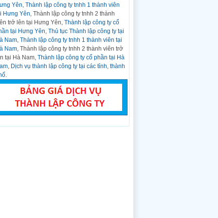
ưng Yên
,
Thành lập công ty tnhh 1 thành viên
CCCD gắn chíp...
ại Hưng Yên
, Thành lập công ty tnhh 2 thành
Hỏi:
Nghị định Số: 01/2021/NĐ-CP Về
iên trở lên tại Hưng Yên,
Thành lập công ty cổ
Đăng ký Doanh nghiệp ngày 04 tháng 01
hần tại Hưng Yên
,
Thủ tục Thành lập công ty tại
năm 2021
à Nam
,
Thành lập công ty tnhh 1 thành viên tại
Trả lời:
CHÍNH PHỦ ------- ...
à Nam
, Thành lập công ty tnhh 2 thành viên trở
Hỏi:
Thành lập công ty kinh doanh bất động
ên tại Hà Nam,
Thành lập công ty cổ phần tại Hà
sản tại Thanh Hóa
am
,
Dịch vụ thành lập công ty tại các tỉnh, thành
Trả lời:
Thời gian gần đây, thị trường kinh
hố
.
doanh bất động sản trên cả nước phát triển
nhanh và bất động...
Hỏi:
Mẫu văn bản đăng ký doanh nghiệp,
hộ kinh doanh ban hành kèm theo Thông tư
số 01/2021/TT-BKHĐT
Trả lời:
DANH MỤC CÁC MẪU VĂN BẢN
SỬ DỤNG TRONG ĐĂNG KÝ DOANH
NGHIỆP, ĐĂNG KÝ HỘ KINH DOANH (Ban
hành...
Hỏi:
Mẫu đăng ký doanh nghiệp, hộ kinh
doanh ban hành kèm theo Thông tư số
01/2021/TT-BKHĐT
Trả lời:
Phụ lục I-1 (Ban hành kèm theo
Thông tư số 01/2021/TT-BKHĐT ngày 16
tháng 03 năm...