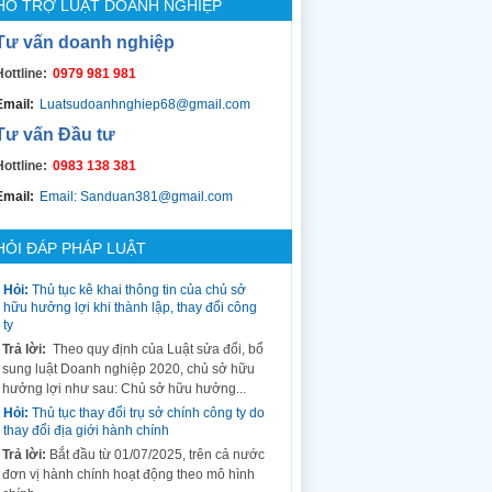
HỖ TRỢ LUẬT DOANH NGHIỆP
Tư vấn doanh nghiệp
Hottline:
0979 981 981
Email:
Luatsudoanhnghiep68@gmail.com
Tư vấn Đầu tư
Hottline:
0983 138 381
Email:
Email: Sanduan381@gmail.com
HỎI ĐÁP PHÁP LUẬT
Hỏi:
Thủ tục kê khai thông tin của chủ sở
hữu hưởng lợi khi thành lập, thay đổi công
ty
Trả lời:
Theo quy định của Luật sửa đổi, bổ
sung luật Doanh nghiệp 2020, chủ sở hữu
hưởng lợi như sau: Chủ sở hữu hưởng...
Hỏi:
Thủ tục thay đổi trụ sở chính công ty do
thay đổi địa giới hành chính
Trả lời:
Bắt đầu từ 01/07/2025, trên cả nước
đơn vị hành chính hoạt động theo mô hình