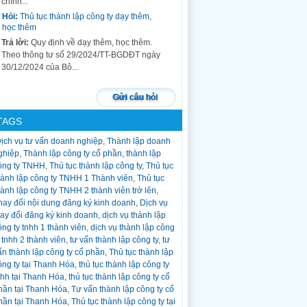
chính...
Hỏi:
Thủ tục thành lập công ty dạy thêm,
học thêm
Trả lời:
Quy định về dạy thêm, học thêm.
Theo thông tư số 29/2024/TT-BGDĐT ngày
30/12/2024 của Bộ...
Hỏi:
thủ tục chuyển đổi loại hình công ty
tnhh 1 thành viên thành công ty tnhh 2
Gửi câu hỏi
thành viên trở lên
Trả lời:
Trong quá trình hoạt động công ty
TAGS
tnhh 1 thành viên, công ty cổ phần, công...
ịch vụ tư vấn doanh nghiệp
,
Thành lập doanh
Hỏi:
Thủ tục giải thể công ty?
ghiệp
,
Thành lập công ty cổ phần
,
thành lập
Trả lời:
Thủ tục giải thể công ty chia làm 3
ông ty TNHH
,
Thủ tục thành lập công ty
,
Thủ tục
bước: Bước 1: Soạn hồ sơ đăng Quyết định
hành lập công ty TNHH 1 Thành viên
,
Thủ tục
giải thể trên cổng...
hành lập công ty TNHH 2 thành viên trở lên
,
Hỏi:
Thủ tục tạm ngừng hoạt động công ty?
hay đổi nội dung đăng ký kinh doanh
,
Dịch vụ
hay đổi đăng ký kinh doanh
,
dịch vụ thành lập
Trả lời:
Nhiều công ty trong quá trình hoạt
ông ty tnhh 1 thành viên
,
dịch vụ thành lập công
động kể cả đã hoạt động lâu năm và mới
y tnhh 2 thành viên
,
tư vấn thành lập công ty
,
tư
thành...
ấn thành lập công ty cổ phần
,
Thủ tục thành lập
Hỏi:
Thủ tục thay đổi thông tin người đại
ông ty tại Thanh Hóa
,
thủ tục thành lập công ty
diện theo pháp luật khi thay đổi sang cccd
nhh tại Thanh Hóa
,
thủ tục thành lập công ty cổ
gắn chíp
hần tại Thanh Hóa
,
Tư vấn thành lập công ty cổ
Trả lời:
Thủ tục thay đổi thông tin của người
hần tại Thanh Hóa
,
Thủ tục thành lập công ty tại
đại diện theo pháp luật khi có thay đổi