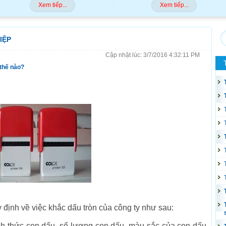
Xem tiếp...
Xem tiếp...
IỆP
Cập nhật lúc: 3/7/2016 4:32:11 PM
 thế nào?
định về việc khắc dấu tròn của công ty như sau:
nh thức con dấu, số lượng con dấu, màu sắc của con dấu