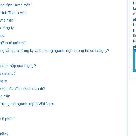
H
ang, tỉnh Hưng Yên
t
a tỉnh Thanh Hóa
v
p
Hưng Yên
H
 công ty
H
ạng
l
N
thế thuế môn bài
p
ng vẫn phải đăng ký và bổ sung ngành, nghề trong hồ sơ công ty?
 doanh nộp qua mạng?
qua mạng?
ng ty
 diện, địa điểm kinh doanh?
ưng Yên
 trong mã ngành, nghề Việt Nam
 cổ phần
phần?