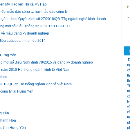
uyện Mỹ Hào lên Thị xã Mỹ Hào
y đổi mẫu dấu công ty, hủy mẫu dấu công ty
 ngành theo Quyết định số 27/2018/QĐ-TTg ngành nghề kinh doanh
ung một số điều Thông tư 20/2015/TT-BKHĐT
 về mẫu đăng ký doanh nghiệp
 điều Luật doanh nghiệp 2014
ại Hưng Yên
D
g một số điều Nghị định 78/2015 về đăng ký doanh nghiệp
n
7 năm 2018 Hệ thống ngành kinh tế Việt Nam
c
t
à Nam
t
2018/QĐ-ttg Hệ thống ngành kinh tế Việt Nam
T
t
 công ty tại Hưng Yên
c
t
v
c
ng Yên
t
 Thanh Hóa
p
m, tỉnh Hưng Yên
p