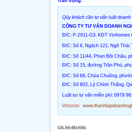
Trân trọng.
Qúy khách cần tư vấn luật doanh n
CÔNG TY TƯ VẤN DOANH NGH
Đ/C: P-2911-G3, KĐT Vinhomes G
Đ/C
: Số 6, Ngách 121, Ngõ Thái 
Đ/C
: Số 11/44, Phan Bội Châu,
Đ/C:
Số 15, đường Trần Phú, ph
Đ/C
: Số 68, Chùa Chuông, phườ
Đ/C:
Số 802, Lý Chính Thắng, Q
Luật sư tư vấn miễn phí: 0979 98
Website:
www.thanhlapdoanhngh
Các hỏi đáp khác