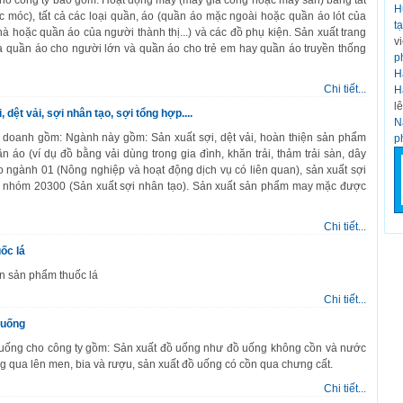
ho công ty bao gồm: Hoạt động may (may gia công hoặc may sẵn) bằng tất
H
ặc móc), tất cả các loại quần, áo (quần áo mặc ngoài hoặc quần áo lót của
t
à hoặc quần áo của người thành thị...) và các đồ phụ kiện. Sản xuất trang
v
a quần áo cho người lớn và quần áo cho trẻ em hay quần áo truyền thống
p
H
Chi tiết...
H
l
dệt vải, sợi nhân tạo, sợi tổng hợp....
N
doanh gồm: Ngành này gồm: Sản xuất sợi, dệt vải, hoàn thiện sản phẩm
p
n áo (ví dụ đồ bằng vải dùng trong gia đình, khăn trải, thảm trải sàn, dây
ào ngành 01 (Nông nghiệp và hoạt động dịch vụ có liên quan), sản xuất sợi
o nhóm 20300 (Sản xuất sợi nhân tạo). Sản xuất sản phẩm may mặc được
Chi tiết...
ốc lá
n sản phẩm thuốc lá
Chi tiết...
 uống
uống cho công ty gồm: Sản xuất đồ uống như đồ uống không cồn và nước
g qua lên men, bia và rượu, sản xuất đồ uống có cồn qua chưng cất.
Chi tiết...