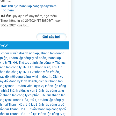
chính...
Hỏi:
Thủ tục thành lập công ty dạy thêm,
học thêm
Trả lời:
Quy định về dạy thêm, học thêm.
Theo thông tư số 29/2024/TT-BGDĐT ngày
30/12/2024 của Bộ...
Hỏi:
thủ tục chuyển đổi loại hình công ty
tnhh 1 thành viên thành công ty tnhh 2
Gửi câu hỏi
thành viên trở lên
Trả lời:
Trong quá trình hoạt động công ty
TAGS
tnhh 1 thành viên, công ty cổ phần, công...
ịch vụ tư vấn doanh nghiệp
,
Thành lập doanh
Hỏi:
Thủ tục giải thể công ty?
ghiệp
,
Thành lập công ty cổ phần
,
thành lập
Trả lời:
Thủ tục giải thể công ty chia làm 3
ông ty TNHH
,
Thủ tục thành lập công ty
,
Thủ tục
bước: Bước 1: Soạn hồ sơ đăng Quyết định
hành lập công ty TNHH 1 Thành viên
,
Thủ tục
giải thể trên cổng...
hành lập công ty TNHH 2 thành viên trở lên
,
Hỏi:
Thủ tục tạm ngừng hoạt động công ty?
hay đổi nội dung đăng ký kinh doanh
,
Dịch vụ
hay đổi đăng ký kinh doanh
,
dịch vụ thành lập
Trả lời:
Nhiều công ty trong quá trình hoạt
ông ty tnhh 1 thành viên
,
dịch vụ thành lập công
động kể cả đã hoạt động lâu năm và mới
y tnhh 2 thành viên
,
tư vấn thành lập công ty
,
tư
thành...
ấn thành lập công ty cổ phần
,
Thủ tục thành lập
Hỏi:
Thủ tục thay đổi thông tin người đại
ông ty tại Thanh Hóa
,
thủ tục thành lập công ty
diện theo pháp luật khi thay đổi sang cccd
nhh tại Thanh Hóa
,
thủ tục thành lập công ty cổ
gắn chíp
hần tại Thanh Hóa
,
Tư vấn thành lập công ty cổ
Trả lời:
Thủ tục thay đổi thông tin của người
hần tại Thanh Hóa
,
Thủ tục thành lập công ty tại
đại diện theo pháp luật khi có thay đổi