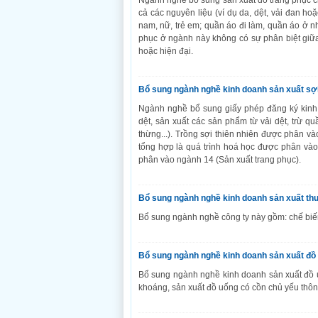
Ngành nghề bổ sung sản xuất đồ trang phục c
cả các nguyên liệu (ví dụ da, dệt, vải đan ho
nam, nữ, trẻ em; quần áo đi làm, quần áo ở nh
phục ở ngành này không có sự phân biệt giữ
hoặc hiện đại.
Bổ sung ngành nghề kinh doanh sản xuất sợi, 
Ngành nghề bổ sung giấy phép đăng ký kinh 
dệt, sản xuất các sản phẩm từ vải dệt, trừ quầ
thừng...). Trồng sợi thiên nhiên được phân v
tổng hợp là quá trình hoá học được phân và
phân vào ngành 14 (Sản xuất trang phục).
Bổ sung ngành nghề kinh doanh sản xuất thu
Bổ sung ngành nghề công ty này gồm: chế biế
Bổ sung ngành nghề kinh doanh sản xuất đồ
Bổ sung ngành nghề kinh doanh sản xuất đồ 
khoáng, sản xuất đồ uống có cồn chủ yếu thôn