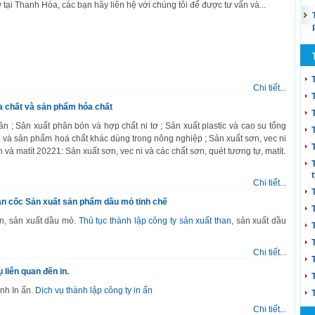
 tại Thanh Hóa, các bạn hãy liên hệ với chúng tôi để được tư vấn và...
Chi tiết...
a chất và sản phẩm hóa chất
 ; Sản xuất phân bón và hợp chất ni tơ ; Sản xuất plastic và cao su tổng
u và sản phẩm hoá chất khác dùng trong nông nghiệp ; Sản xuất sơn, vec ni
 và matít 20221: Sản xuất sơn, vec ni và các chất sơn, quét tương tự, matít.
Chi tiết...
an cốc Sản xuất sản phẩm dầu mỏ tinh chế
n, sản xuất dầu mỏ.
Thủ tục thành lập công ty sản xuất than
, sản xuất dầu
Chi tiết...
 liên quan đến in.
nh In ấn.
Dịch vụ thành lập công ty in ấn
Chi tiết...