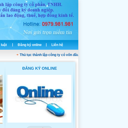
 luật
Đăng ký online
Liên hệ
Thủ tục thành lập công ty có vốn đầu tư nước ngoài
Dịch vụ thành lập
ĐĂNG KÝ ONLINE
THÀNH LẬP CÔNG TY TNH