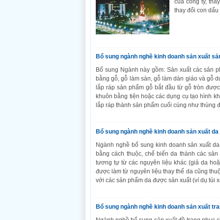
của công ty, tha
thay đổi con dấu c
Bổ sung ngành nghề kinh doanh sản xuất sản
Bổ sung Ngành này gồm: Sản xuất các sản ph
bằng gỗ, gỗ làm sàn, gỗ làm dàn giáo và gỗ d
lắp ráp sản phẩm gỗ bắt đầu từ gỗ tròn được
khuôn bằng tiện hoặc các dụng cụ tạo hình k
lắp ráp thành sản phẩm cuối cùng như thùng
Bổ sung ngành nghề kinh doanh sản xuất da
Ngành nghề bổ sung kinh doanh sản xuất da
bằng cách thuộc, chế biến da thành các sả
tương tự từ các nguyên liệu khác (giả da hoặ
được làm từ nguyên liệu thay thế da cũng t
với các sản phẩm da được sản xuất (ví dụ túi 
Bổ sung ngành nghề kinh doanh sản xuất tr