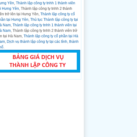
ưng Yên
,
Thành lập công ty tnhh 1 thành viên
CCCD gắn chíp...
ại Hưng Yên
, Thành lập công ty tnhh 2 thành
Hỏi:
Nghị định Số: 01/2021/NĐ-CP Về
iên trở lên tại Hưng Yên,
Thành lập công ty cổ
Đăng ký Doanh nghiệp ngày 04 tháng 01
hần tại Hưng Yên
,
Thủ tục Thành lập công ty tại
năm 2021
à Nam
,
Thành lập công ty tnhh 1 thành viên tại
Trả lời:
CHÍNH PHỦ ------- ...
à Nam
, Thành lập công ty tnhh 2 thành viên trở
Hỏi:
Thành lập công ty kinh doanh bất động
ên tại Hà Nam,
Thành lập công ty cổ phần tại Hà
sản tại Thanh Hóa
am
,
Dịch vụ thành lập công ty tại các tỉnh, thành
Trả lời:
Thời gian gần đây, thị trường kinh
hố
.
doanh bất động sản trên cả nước phát triển
nhanh và bất động...
Hỏi:
Mẫu văn bản đăng ký doanh nghiệp,
hộ kinh doanh ban hành kèm theo Thông tư
số 01/2021/TT-BKHĐT
Trả lời:
DANH MỤC CÁC MẪU VĂN BẢN
SỬ DỤNG TRONG ĐĂNG KÝ DOANH
NGHIỆP, ĐĂNG KÝ HỘ KINH DOANH (Ban
hành...
Hỏi:
Mẫu đăng ký doanh nghiệp, hộ kinh
doanh ban hành kèm theo Thông tư số
01/2021/TT-BKHĐT
Trả lời:
Phụ lục I-1 (Ban hành kèm theo
Thông tư số 01/2021/TT-BKHĐT ngày 16
tháng 03 năm...