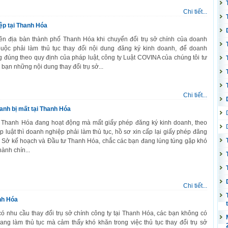
Chi tiết...
iệp tại Thanh Hóa
ên địa bàn thành phố Thanh Hóa khi chuyển đổi trụ sở chính của doanh
 buộc phải làm thủ tục thay đổi nội dung đăng ký kinh doanh, để doanh
 đúng theo quy định của pháp luật, công ty Luật COVINA của chúng tôi tư
 bạn những nội dung thay đổi trụ sở...
Chi tiết...
oanh bị mất tại Thanh Hóa
Thanh Hóa đang hoạt động mà mất giấy phép đăng ký kinh doanh, theo
p luật thì doanh nghiệp phải làm thủ tục, hồ sơ xin cấp lại giấy phép đăng
ại Sở kế hoạch và Đầu tư Thanh Hóa, chắc các bạn đang lúng túng gặp khó
hành chín...
Chi tiết...
anh Hóa
có nhu cầu thay đổi trụ sở chính công ty tại Thanh Hóa, các bạn không có
ang làm thủ tục mà cảm thấy khó khăn trong việc thủ tục thay đổi trụ sở