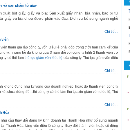
ấy và sản phẩm từ giấy
n xuất bột giấy, giấy và bìa; Sản xuất giấy nhăn, bìa nhăn, bao bì từ
 từ giấy và bìa chưa được phân vào đâu. Dịch vụ bổ sung ngành nghề
Chi tiết...
h viên
viên tham gia lập công ty, vốn điều lệ phải góp trong thời hạn cam kết của
ng ty, nhưng tối đa không quá 3 năm đối với công ty tnhh 2 thành viên trở
ng ty có thể làm
thủ tục giảm vốn điêu lệ
của công ty. Thủ tục giảm vốn điều
Chi tiết...
anh không đúng như kỳ vọng của doanh nghiệp, hoặc do thành viên công ty
t chưa đóng đủ....thì công ty có thể làm thủ tục xin giảm vốn diều lệ, Thủ
Chi tiết...
nh Hóa
 nhu cầu thay đổi đăng ký kinh doanh tại Thanh Hóa như bổ sung ngành
tại Thanh Hóa, tăng vốn điều lệ công ty ,thay đổi thành viên hoặc cổ đông