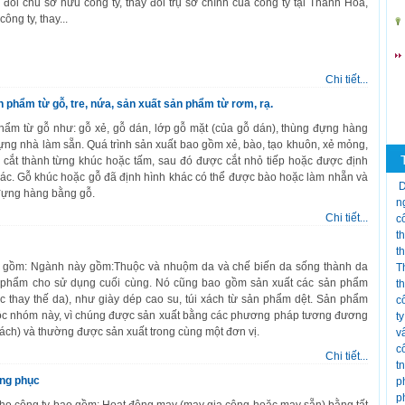
y đổi chủ sở hưu công ty, thay đổi trụ sở chính của công ty tại Thanh Hóa,
ông ty, thay...
Chi tiết...
 phẩm từ gỗ, tre, nứa, sản xuất sản phẩm từ rơm, rạ.
ẩm từ gỗ như: gỗ xẻ, gỗ dán, lớp gỗ mặt (của gỗ dán), thùng đựng hàng
ựng nhà làm sẵn. Quá trình sản xuất bao gồm xẻ, bào, tạo khuôn, xẻ mỏng,
 cắt thành từng khúc hoặc tấm, sau đó được cắt nhỏ tiếp hoặc được định
hác. Gỗ khúc hoặc gỗ đã định hình khác có thể được bào hoặc làm nhẵn và
D
 đựng hàng bằng gỗ.
n
Chi tiết...
c
t
t
 gồm: Ngành này gồm:Thuộc và nhuộm da và chế biến da sống thành da
T
n phẩm cho sử dụng cuối cùng. Nó cũng bao gồm sản xuất các sản phẩm
t
c thay thế da), như giày dép cao su, túi xách từ sản phẩm dệt. Sản phẩm
c
huộc nhóm này, vì chúng được sản xuất bằng các phương pháp tương đương
t
xách) và thường được sản xuất trong cùng một đơn vị.
v
c
Chi tiết...
t
ang phục
p
p