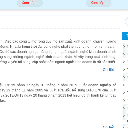
Xem tiếp...
Xem tiếp...
anh. Việc các công ty mở rộng quy mô sản xuất, kinh doanh, chuyển hướng
 động. Nhất là trong thời đại công nghệ phát triển bùng nổ như hiện nay, thì
iệt. Do đó các doanh nghiệp năng động, ngoài ngành, nghề kinh doanh chính
g sang những ngành, nghề kinh doanh khác. Vì vậy trong quá trình hoạt
ường xuyên bổ sung, cập nhật thêm ngành nghề kinh doanh là rất cần thiết.
Chi tiết...
4
ệu lực thi hành từ ngày 01 tháng 7 năm 2015. Luật doanh nghiệp số
ày 29 tháng 11 năm 2005 và Luật sửa đổi, bổ sung Điều 170 của Luật
 37/2013/QH13 ngày 20 tháng 6 năm 2013 hết hiệu lực thi hành kể từ ngày
lực.
Chi tiết...