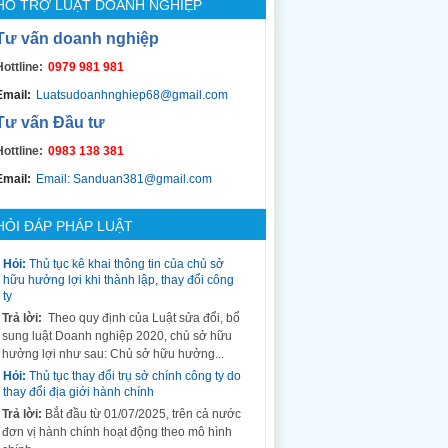
HỖ TRỢ LUẬT DOANH NGHIỆP
Tư vấn doanh nghiệp
Hottline:
0979 981 981
Email:
Luatsudoanhnghiep68@gmail.com
Tư vấn Đầu tư
Hottline:
0983 138 381
Email:
Email: Sanduan381@gmail.com
HỎI ĐÁP PHÁP LUẬT
Hỏi:
Thủ tục kê khai thông tin của chủ sở
hữu hưởng lợi khi thành lập, thay đổi công
ty
Trả lời:
Theo quy định của Luật sửa đổi, bổ
sung luật Doanh nghiệp 2020, chủ sở hữu
hưởng lợi như sau: Chủ sở hữu hưởng...
Hỏi:
Thủ tục thay đổi trụ sở chính công ty do
thay đổi địa giới hành chính
Trả lời:
Bắt đầu từ 01/07/2025, trên cả nước
đơn vị hành chính hoạt động theo mô hình