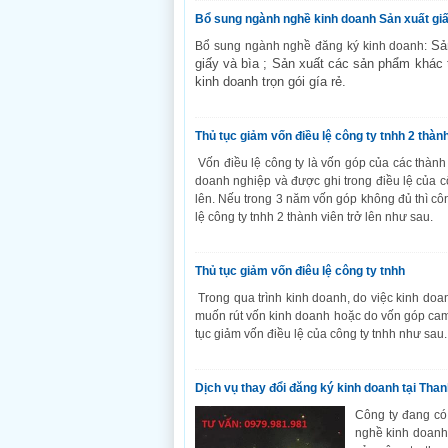
Bổ sung ngành nghề kinh doanh Sản xuất gi
Sả
Bổ sung ngành nghề đăng ký kinh doanh:
giấy và bìa ; Sản xuất các sản phẩm khác
kinh doanh trọn gói gía rẻ.
Thủ tục giảm vốn điều lệ công ty tnhh 2 thàn
Vốn điều lệ công ty là vốn góp của các thành 
doanh nghiệp và được ghi trong điều lệ của cô
lên. Nếu trong 3 năm vốn góp không đủ thì cô
lệ công ty tnhh 2 thành viên trở lên như sau.
Thủ tục giảm vốn điêu lệ công ty tnhh
Trong qua trình kinh doanh, do việc kinh do
muốn rút vốn kinh doanh hoặc do vốn góp cam ké
tục giảm vốn điều lệ của công ty tnhh như sau.
Dịch vụ thay đổi đăng ký kinh doanh tại Tha
Công ty đang có
nghề kinh doanh 