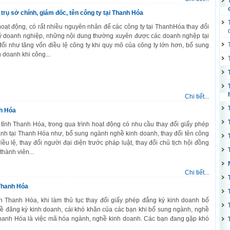
 trụ sở chính, giám đốc, tên công ty tại Thanh Hóa
hoạt động, có rất nhiều nguyên nhân để các công ty tại ThanhHóa thay đổi
ý doanh nghiệp, những nội dung thường xuyên được các doanh nghệp tại
ổi như tăng vốn điều lệ công ty khi quy mô của công ty lớn hơn, bổ sung
 doanh khi công...
Chi tiết...
nh Hóa
 tỉnh Thanh Hóa, trong qua trình hoạt động có nhu cầu thay đổi giấy phép
anh tại Thanh Hóa như, bổ sung ngành nghề kinh doanh, thay đổi tên công
điều lệ, thay đổi người đại diện trước pháp luật, thay đổi chủ tịch hội đồng
 thành viên...
Chi tiết...
 Thanh Hóa
nh Thanh Hóa, khi làm thủ tục thay đổi giấy phép đắng ký kinh doanh bổ
ề đăng ký kinh doanh, cái khó khăn của các bạn khi bổ sung ngành, nghề
Thanh Hóa là việc mã hóa ngành, nghề kinh doanh. Các bạn đang gặp khó