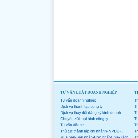
TƯ VẤN LUẬT DOANH NGHIỆP
T
Tư vấn doanh nghiệp
Th
Dịch vụ thành lập công ty
Th
Dịch vụ thay đổi đăng ký kinh doanh
Th
Chuyển đổi loại hình công ty
Th
Tư vấn đầu tư
Th
Thủ tục thành lập chi nhánh- VPĐD-...
Th
Mua bán-Sáp nhập-Hợp nhất-Chia-Tách...
Th