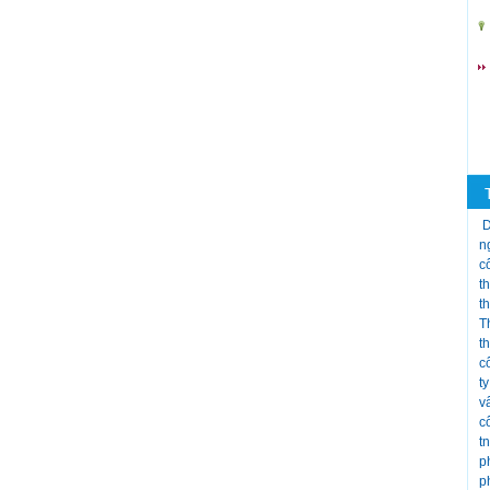
D
n
c
t
t
T
t
c
t
v
c
t
p
p