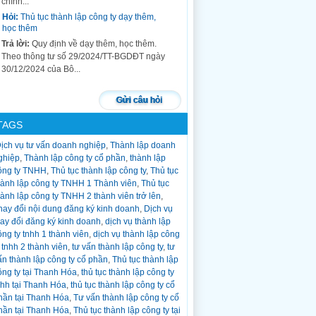
chính...
Hỏi:
Thủ tục thành lập công ty dạy thêm,
học thêm
Trả lời:
Quy định về dạy thêm, học thêm.
Theo thông tư số 29/2024/TT-BGDĐT ngày
30/12/2024 của Bộ...
Hỏi:
thủ tục chuyển đổi loại hình công ty
tnhh 1 thành viên thành công ty tnhh 2
Gửi câu hỏi
thành viên trở lên
Trả lời:
Trong quá trình hoạt động công ty
TAGS
tnhh 1 thành viên, công ty cổ phần, công...
ịch vụ tư vấn doanh nghiệp
,
Thành lập doanh
Hỏi:
Thủ tục giải thể công ty?
ghiệp
,
Thành lập công ty cổ phần
,
thành lập
Trả lời:
Thủ tục giải thể công ty chia làm 3
ông ty TNHH
,
Thủ tục thành lập công ty
,
Thủ tục
bước: Bước 1: Soạn hồ sơ đăng Quyết định
hành lập công ty TNHH 1 Thành viên
,
Thủ tục
giải thể trên cổng...
hành lập công ty TNHH 2 thành viên trở lên
,
Hỏi:
Thủ tục tạm ngừng hoạt động công ty?
hay đổi nội dung đăng ký kinh doanh
,
Dịch vụ
hay đổi đăng ký kinh doanh
,
dịch vụ thành lập
Trả lời:
Nhiều công ty trong quá trình hoạt
ông ty tnhh 1 thành viên
,
dịch vụ thành lập công
động kể cả đã hoạt động lâu năm và mới
y tnhh 2 thành viên
,
tư vấn thành lập công ty
,
tư
thành...
ấn thành lập công ty cổ phần
,
Thủ tục thành lập
Hỏi:
Thủ tục thay đổi thông tin người đại
ông ty tại Thanh Hóa
,
thủ tục thành lập công ty
diện theo pháp luật khi thay đổi sang cccd
nhh tại Thanh Hóa
,
thủ tục thành lập công ty cổ
gắn chíp
hần tại Thanh Hóa
,
Tư vấn thành lập công ty cổ
Trả lời:
Thủ tục thay đổi thông tin của người
hần tại Thanh Hóa
,
Thủ tục thành lập công ty tại
đại diện theo pháp luật khi có thay đổi