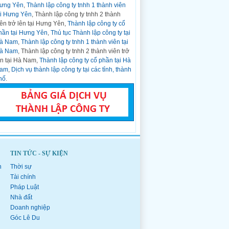
ưng Yên
,
Thành lập công ty tnhh 1 thành viên
CCCD gắn chíp...
ại Hưng Yên
, Thành lập công ty tnhh 2 thành
Hỏi:
Nghị định Số: 01/2021/NĐ-CP Về
iên trở lên tại Hưng Yên,
Thành lập công ty cổ
Đăng ký Doanh nghiệp ngày 04 tháng 01
hần tại Hưng Yên
,
Thủ tục Thành lập công ty tại
năm 2021
à Nam
,
Thành lập công ty tnhh 1 thành viên tại
Trả lời:
CHÍNH PHỦ ------- ...
à Nam
, Thành lập công ty tnhh 2 thành viên trở
Hỏi:
Thành lập công ty kinh doanh bất động
ên tại Hà Nam,
Thành lập công ty cổ phần tại Hà
sản tại Thanh Hóa
am
,
Dịch vụ thành lập công ty tại các tỉnh, thành
Trả lời:
Thời gian gần đây, thị trường kinh
hố
.
doanh bất động sản trên cả nước phát triển
nhanh và bất động...
Hỏi:
Mẫu văn bản đăng ký doanh nghiệp,
hộ kinh doanh ban hành kèm theo Thông tư
số 01/2021/TT-BKHĐT
Trả lời:
DANH MỤC CÁC MẪU VĂN BẢN
SỬ DỤNG TRONG ĐĂNG KÝ DOANH
TIN TỨC - SỰ KIỆN
NGHIỆP, ĐĂNG KÝ HỘ KINH DOANH (Ban
hành...
h
Thời sự
Hỏi:
Mẫu đăng ký doanh nghiệp, hộ kinh
Tài chính
doanh ban hành kèm theo Thông tư số
Pháp Luật
01/2021/TT-BKHĐT
Nhà đất
Trả lời:
Phụ lục I-1 (Ban hành kèm theo
Doanh nghiệp
Thông tư số 01/2021/TT-BKHĐT ngày 16
Góc Lê Du
tháng 03 năm...