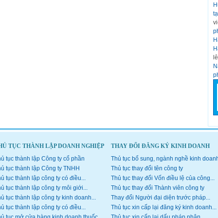
H
t
v
p
H
H
l
N
p
HỦ TỤC THÀNH LẬP DOANH NGHIỆP
THAY ĐỔI ĐĂNG KÝ KINH DOANH
ủ tục thành lập Công ty cổ phần
Thủ tục bổ sung, ngành nghề kinh doan
ủ tục thành lập Công ty TNHH
Thủ tục thay đổi tên công ty
ủ tục thành lập công ty có điều...
Thủ tục thay đổi Vốn điều lệ của công...
ủ tục thành lập công ty môi giới...
Thủ tục thay đổi Thành viên công ty
ủ tục thành lập công ty kinh doanh...
Thay đổi Người đại diện trước pháp...
ủ tục thành lập công ty có điều...
Thủ tục xin cấp lại đăng ký kinh doanh...
ủ tục mở cửa hàng kinh doanh thuốc
Thủ tục xin cấp lại dấu pháp nhân