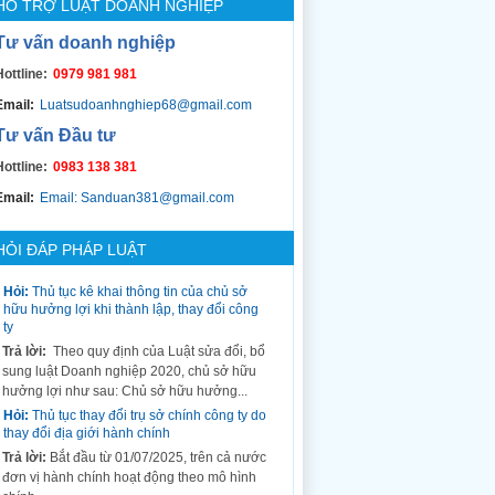
HỖ TRỢ LUẬT DOANH NGHIỆP
Tư vấn doanh nghiệp
Hottline:
0979 981 981
Email:
Luatsudoanhnghiep68@gmail.com
Tư vấn Đầu tư
Hottline:
0983 138 381
Email:
Email: Sanduan381@gmail.com
HỎI ĐÁP PHÁP LUẬT
Hỏi:
Thủ tục kê khai thông tin của chủ sở
hữu hưởng lợi khi thành lập, thay đổi công
ty
Trả lời:
Theo quy định của Luật sửa đổi, bổ
sung luật Doanh nghiệp 2020, chủ sở hữu
hưởng lợi như sau: Chủ sở hữu hưởng...
Hỏi:
Thủ tục thay đổi trụ sở chính công ty do
thay đổi địa giới hành chính
Trả lời:
Bắt đầu từ 01/07/2025, trên cả nước
đơn vị hành chính hoạt động theo mô hình