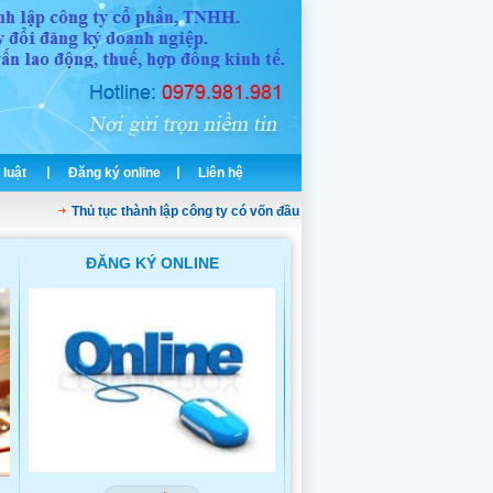
 luật
Đăng ký online
Liên hệ
Thủ tục thành lập công ty có vốn đầu tư nước ngoài
Dịch vụ thành lập
ĐĂNG KÝ ONLINE
THÀNH LẬP CÔNG TY TNH