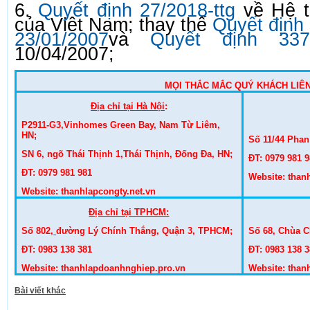
6.
Quyết định 27/2018-ttg
về Hệ t
của Việt Nam; thay thế
Quyết định
23/01/2007
và
Quyết định 33
10/04/2007;
MỌI THẮC MẮC QUÝ KHÁCH LIÊ
Địa chỉ tại Hà Nội
:
P2911-G3,Vinhomes Green Bay, Nam Từ Liêm,
HN;
Số 11/44 Phan
SN 6, ngõ Thái Thịnh 1,Thái Thịnh, Đống Đa, HN;
ĐT: 0979 981 
ĐT: 0979 981 981
Website:
than
Website:
thanhlapcongty.net.vn
Địa chỉ tại TPHCM:
Số 802,
đường Lý Chính Thắng, Quận 3, TPHCM;
Số 68, Chùa 
ĐT: 0983 138 381
ĐT: 0983 138 
Website:
thanhlapdoanhnghiep.pro.vn
Website:
than
Bài viết khác