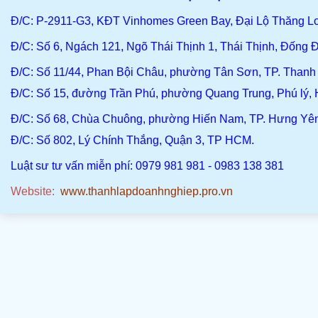
Đ/C: P-2911-G3, KĐT Vinhomes Green Bay, Đại Lộ Thăng L
Đ/C
: Số 6, Ngách 121, Ngõ Thái Thịnh 1, Thái Thịnh, Đống Đ
Đ/C
: Số 11/44, Phan Bội Châu, phường Tân Sơn, TP. Than
Đ/C:
Số 15, đường Trần Phú, phường Quang Trung, Phú lý,
Đ/C
: Số 68, Chùa Chuông, phường Hiến Nam, TP. Hưng Yê
Đ/C:
Số 802, Lý Chính Thắng, Quận 3, TP HCM.
Luật sư tư vấn miễn phí: 0979 981 981 - 0983 138 381
Website:
www.thanhlapdoanhnghiep.pro.vn