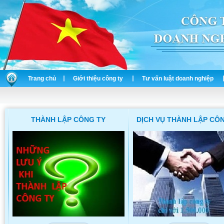
Trang chủ
Giới thiệu công ty
Tư vấn luật doanh nghiệp
THÀNH LẬP CÔNG TY
DỊCH VỤ THÀNH LẬP CÔ