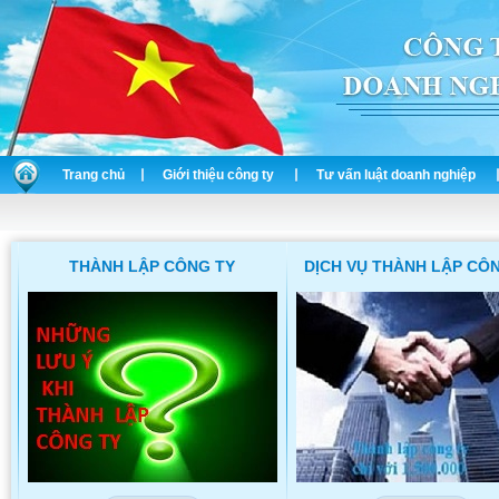
Trang chủ
Giới thiệu công ty
Tư vấn luật doanh nghiệp
THÀNH LẬP CÔNG TY
DỊCH VỤ THÀNH LẬP CÔ