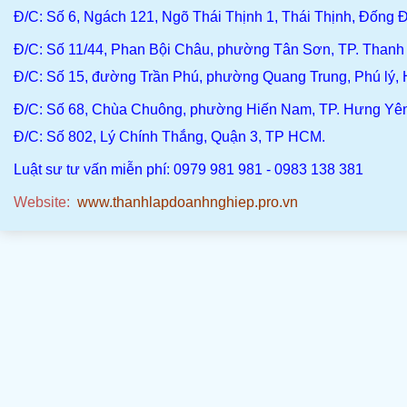
Đ/C
: Số 6, Ngách 121, Ngõ Thái Thịnh 1, Thái Thịnh, Đống Đ
Đ/C
: Số 11/44, Phan Bội Châu, phường Tân Sơn, TP. Than
Đ/C:
Số 15, đường Trần Phú, phường Quang Trung, Phú lý,
Đ/C
: Số 68, Chùa Chuông, phường Hiến Nam, TP. Hưng Yê
Đ/C:
Số 802, Lý Chính Thắng, Quận 3, TP HCM.
Luật sư tư vấn miễn phí: 0979 981 981 - 0983 138 381
Website:
www.thanhlapdoanhnghiep.pro.vn