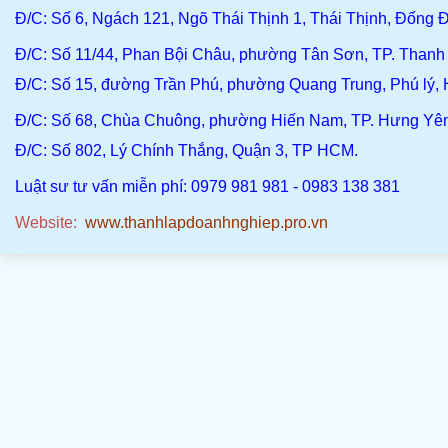
Đ/C
: Số 6, Ngách 121, Ngõ Thái Thịnh 1, Thái Thịnh, Đống Đ
Đ/C
: Số 11/44, Phan Bội Châu, phường Tân Sơn, TP. Than
Đ/C:
Số 15, đường Trần Phú, phường Quang Trung, Phú lý,
Đ/C
: Số 68, Chùa Chuông, phường Hiến Nam, TP. Hưng Yê
Đ/C:
Số 802, Lý Chính Thắng, Quận 3, TP HCM.
Luật sư tư vấn miễn phí: 0979 981 981 - 0983 138 381
Website:
www.thanhlapdoanhnghiep.pro.vn