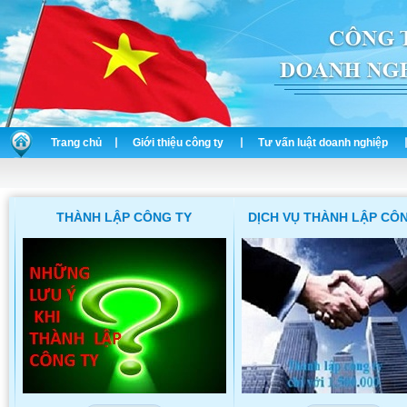
Trang chủ
Giới thiệu công ty
Tư vấn luật doanh nghiệp
THÀNH LẬP CÔNG TY
DỊCH VỤ THÀNH LẬP CÔ