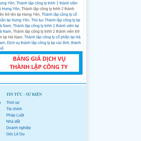
ưng Yên
,
Thành lập công ty tnhh 1 thành viên
CCCD gắn chíp...
ại Hưng Yên
, Thành lập công ty tnhh 2 thành
Hỏi:
Nghị định Số: 01/2021/NĐ-CP Về
iên trở lên tại Hưng Yên,
Thành lập công ty cổ
Đăng ký Doanh nghiệp ngày 04 tháng 01
hần tại Hưng Yên
,
Thủ tục Thành lập công ty tại
năm 2021
à Nam
,
Thành lập công ty tnhh 1 thành viên tại
Trả lời:
CHÍNH PHỦ ------- ...
à Nam
, Thành lập công ty tnhh 2 thành viên trở
Hỏi:
Thành lập công ty kinh doanh bất động
ên tại Hà Nam,
Thành lập công ty cổ phần tại Hà
sản tại Thanh Hóa
am
,
Dịch vụ thành lập công ty tại các tỉnh, thành
Trả lời:
Thời gian gần đây, thị trường kinh
hố
.
doanh bất động sản trên cả nước phát triển
nhanh và bất động...
Hỏi:
Mẫu văn bản đăng ký doanh nghiệp,
hộ kinh doanh ban hành kèm theo Thông tư
số 01/2021/TT-BKHĐT
Trả lời:
DANH MỤC CÁC MẪU VĂN BẢN
SỬ DỤNG TRONG ĐĂNG KÝ DOANH
TIN TỨC - SỰ KIỆN
NGHIỆP, ĐĂNG KÝ HỘ KINH DOANH (Ban
hành...
h
Thời sự
Hỏi:
Mẫu đăng ký doanh nghiệp, hộ kinh
Tài chính
doanh ban hành kèm theo Thông tư số
Pháp Luật
01/2021/TT-BKHĐT
Nhà đất
Trả lời:
Phụ lục I-1 (Ban hành kèm theo
Doanh nghiệp
Thông tư số 01/2021/TT-BKHĐT ngày 16
Góc Lê Du
tháng 03 năm...