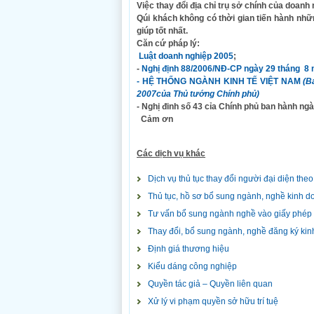
Việc thay đổi địa chỉ trụ sở chính của doan
Qúi khách không có thời gian tiến hành nhữ
giúp tốt nhất.
Căn cứ pháp lý:
Luật doanh nghiệp 2005
;
-
Nghị định 88/2006/NĐ-CP ngày 29 tháng 8 
-
HỆ THỐNG NGÀNH KINH TẾ VIỆT
NAM
(B
2007
của Thủ tướng Chính phủ)
- Nghị đinh số 43 cỉa Chính phủ ban hành ng
Cảm ơn
Các dịch vụ khác
Dịch vụ thủ tục thay đổi người đại diện theo
Thủ tục, hồ sơ bổ sung ngành, nghề kinh d
Tư vấn bổ sung ngành nghề vào giấy phép 
Thay đổi, bổ sung ngành, nghề đăng ký ki
Định giá thương hiệu
Kiểu dáng công nghiệp
Quyền tác giả – Quyền liên quan
Xử lý vi phạm quyền sở hữu trí tuệ