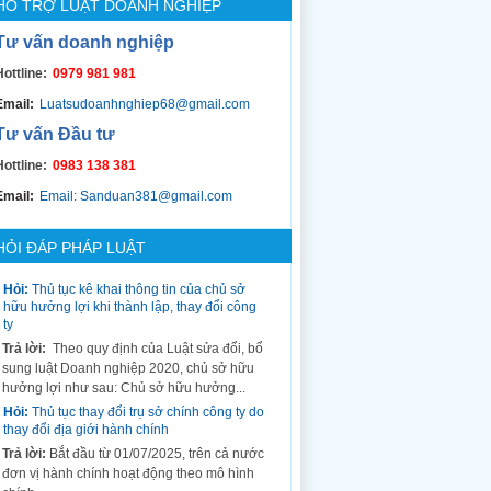
HỖ TRỢ LUẬT DOANH NGHIỆP
Tư vấn doanh nghiệp
Hottline:
0979 981 981
Email:
Luatsudoanhnghiep68@gmail.com
Tư vấn Đầu tư
Hottline:
0983 138 381
Email:
Email: Sanduan381@gmail.com
HỎI ĐÁP PHÁP LUẬT
Hỏi:
Thủ tục kê khai thông tin của chủ sở
hữu hưởng lợi khi thành lập, thay đổi công
ty
Trả lời:
Theo quy định của Luật sửa đổi, bổ
sung luật Doanh nghiệp 2020, chủ sở hữu
hưởng lợi như sau: Chủ sở hữu hưởng...
Hỏi:
Thủ tục thay đổi trụ sở chính công ty do
thay đổi địa giới hành chính
Trả lời:
Bắt đầu từ 01/07/2025, trên cả nước
đơn vị hành chính hoạt động theo mô hình