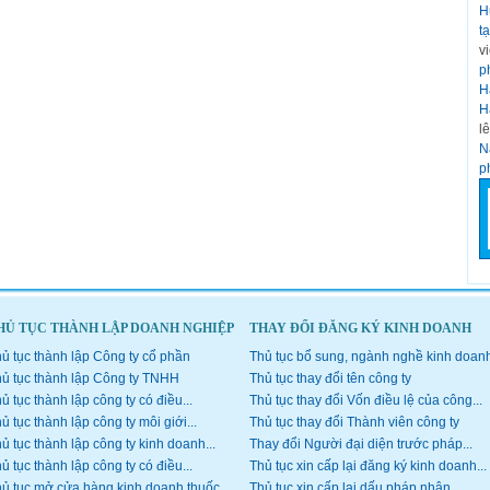
H
t
v
p
H
H
l
N
p
HỦ TỤC THÀNH LẬP DOANH NGHIỆP
THAY ĐỔI ĐĂNG KÝ KINH DOANH
ủ tục thành lập Công ty cổ phần
Thủ tục bổ sung, ngành nghề kinh doan
ủ tục thành lập Công ty TNHH
Thủ tục thay đổi tên công ty
ủ tục thành lập công ty có điều...
Thủ tục thay đổi Vốn điều lệ của công...
ủ tục thành lập công ty môi giới...
Thủ tục thay đổi Thành viên công ty
ủ tục thành lập công ty kinh doanh...
Thay đổi Người đại diện trước pháp...
ủ tục thành lập công ty có điều...
Thủ tục xin cấp lại đăng ký kinh doanh...
ủ tục mở cửa hàng kinh doanh thuốc
Thủ tục xin cấp lại dấu pháp nhân