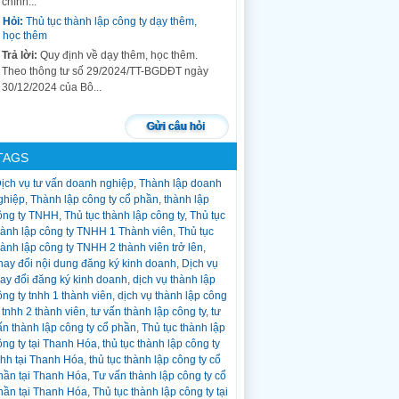
chính...
Hỏi:
Thủ tục thành lập công ty dạy thêm,
học thêm
Trả lời:
Quy định về dạy thêm, học thêm.
Theo thông tư số 29/2024/TT-BGDĐT ngày
30/12/2024 của Bộ...
Hỏi:
thủ tục chuyển đổi loại hình công ty
tnhh 1 thành viên thành công ty tnhh 2
Gửi câu hỏi
thành viên trở lên
Trả lời:
Trong quá trình hoạt động công ty
TAGS
tnhh 1 thành viên, công ty cổ phần, công...
ịch vụ tư vấn doanh nghiệp
,
Thành lập doanh
Hỏi:
Thủ tục giải thể công ty?
ghiệp
,
Thành lập công ty cổ phần
,
thành lập
Trả lời:
Thủ tục giải thể công ty chia làm 3
ông ty TNHH
,
Thủ tục thành lập công ty
,
Thủ tục
bước: Bước 1: Soạn hồ sơ đăng Quyết định
hành lập công ty TNHH 1 Thành viên
,
Thủ tục
giải thể trên cổng...
hành lập công ty TNHH 2 thành viên trở lên
,
Hỏi:
Thủ tục tạm ngừng hoạt động công ty?
hay đổi nội dung đăng ký kinh doanh
,
Dịch vụ
hay đổi đăng ký kinh doanh
,
dịch vụ thành lập
Trả lời:
Nhiều công ty trong quá trình hoạt
ông ty tnhh 1 thành viên
,
dịch vụ thành lập công
động kể cả đã hoạt động lâu năm và mới
y tnhh 2 thành viên
,
tư vấn thành lập công ty
,
tư
thành...
ấn thành lập công ty cổ phần
,
Thủ tục thành lập
Hỏi:
Thủ tục thay đổi thông tin người đại
ông ty tại Thanh Hóa
,
thủ tục thành lập công ty
diện theo pháp luật khi thay đổi sang cccd
nhh tại Thanh Hóa
,
thủ tục thành lập công ty cổ
gắn chíp
hần tại Thanh Hóa
,
Tư vấn thành lập công ty cổ
Trả lời:
Thủ tục thay đổi thông tin của người
hần tại Thanh Hóa
,
Thủ tục thành lập công ty tại
đại diện theo pháp luật khi có thay đổi