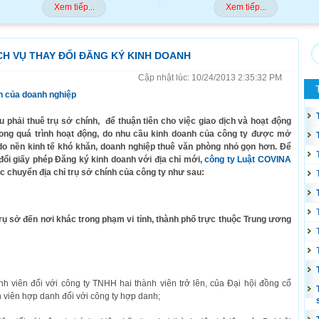
Xem tiếp...
Xem tiếp...
CH VỤ THAY ĐỔI ĐĂNG KÝ KINH DOANH
Cập nhật lúc: 10/24/2013 2:35:32 PM
ính của doanh nghiệp
 phải thuê trụ sở chính, để thuận tiên cho việc giao dịch và hoạt động
rong quá trình hoạt động, do nhu cầu kinh doanh của công ty được mở
do nền kinh tế khó khăn, doanh nghiệp thuê văn phòng nhỏ gọn hơn. Để
đổi giấy phép Đăng ký kinh doanh với địa chỉ mới,
công ty Luật COVINA
c chuyển địa chỉ trụ sở chính của công ty như sau:
rụ sở đến nơi khác trong phạm vi tỉnh, thành phố trực thuộc Trung ương
h viên đối với công ty TNHH hai thành viên trở lên, của Đại hội đồng cổ
h viên hợp danh đối với công ty hợp danh;