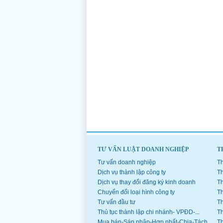
TƯ VẤN LUẬT DOANH NGHIỆP
T
Tư vấn doanh nghiệp
Th
Dịch vụ thành lập công ty
Th
Dịch vụ thay đổi đăng ký kinh doanh
Th
Chuyển đổi loại hình công ty
Th
Tư vấn đầu tư
Th
Thủ tục thành lập chi nhánh- VPĐD-...
Th
Mua bán-Sáp nhập-Hợp nhất-Chia-Tách...
Th