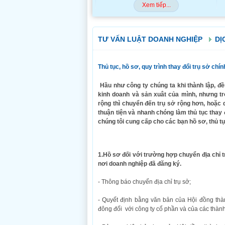
Xem tiếp...
TƯ VẤN LUẬT DOANH NGHIỆP
DỊ
Thủ tục, hồ sơ, quy trình thay đổi trụ sở ch
Hầu như công ty chúng ta khi thành lập, đều
kinh doanh và sản xuât của mình, nhưng t
rộng thì chuyển đến trụ sở rộng hơn, hoặc 
thuận tiện và nhanh chóng làm thủ tục thay 
chúng tôi cung cấp cho các bạn hồ sơ, thủ tụ
1.Hồ sơ đối với trường hợp chuyển địa chỉ t
nơi doanh nghiệp đã đăng ký.
- Thông báo chuyển địa chỉ trụ sở;
- Quyết định bằng văn bản của Hội đồng thàn
đông đối với công ty cổ phần và của các thàn