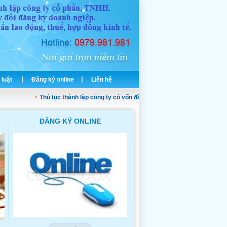
 luật
Đăng ký online
Liên hệ
Thủ tục thành lập công ty có vốn đầu tư nước ngoài
Dịch vụ thành l
ĐĂNG KÝ ONLINE
THÀNH LẬP CÔNG TY TNH