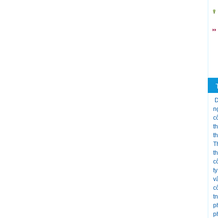
D
n
c
t
t
T
t
c
t
v
c
t
p
p