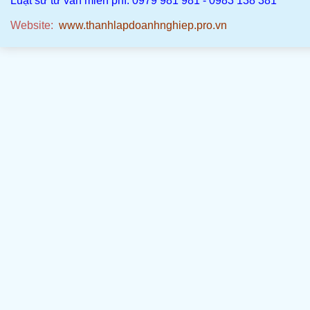
Luật sư tư vấn miễn phí: 0979 981 981 - 0983 138 381
Website:
www.thanhlapdoanhnghiep.pro.vn