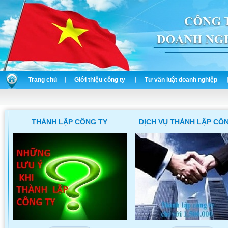
Trang chủ
Giới thiệu công ty
Tư vấn luật doanh nghiệp
THÀNH LẬP CÔNG TY
DỊCH VỤ THÀNH LẬP CÔ