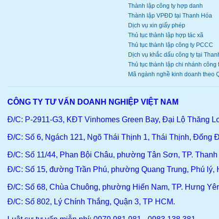
Thành lập công ty hợp danh
Thành lập VPĐD tại Thanh Hóa
Dịch vụ xin giấy phép
Thủ tục thành lập hợp tác xã
Thủ tục thành lập công ty PCCC
Dịch vụ khắc dấu công ty tại Thanh
Thủ tục thành lập chi nhánh công ty
Mã ngành nghề kinh doanh theo Q
CÔNG TY TƯ VẤN DOANH NGHIỆP VIỆT NAM
Đ/C: P-2911-G3, KĐT Vinhomes Green Bay, Đại Lộ Thăng L
Đ/C
: Số 6, Ngách 121, Ngõ Thái Thịnh 1, Thái Thịnh, Đống Đ
Đ/C
: Số 11/44, Phan Bội Châu, phường Tân Sơn, TP. Than
Đ/C:
Số 15, đường Trần Phú, phường Quang Trung, Phú lý,
Đ/C
: Số 68, Chùa Chuông, phường Hiến Nam, TP. Hưng Yê
Đ/C:
Số 802, Lý Chính Thắng, Quận 3, TP HCM.