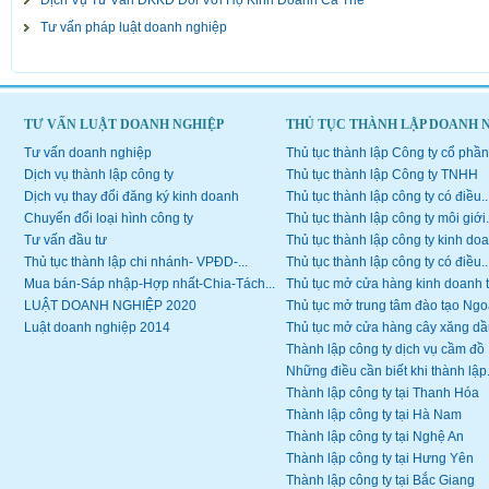
Dịch Vụ Tư Vấn ĐKKD Đổi Với Hộ Kinh Doanh Cá Thể
Tư vấn pháp luật doanh nghiệp
TƯ VẤN LUẬT DOANH NGHIỆP
THỦ TỤC THÀNH LẬP DOANH 
Tư vấn doanh nghiệp
Thủ tục thành lập Công ty cổ phần
Dịch vụ thành lập công ty
Thủ tục thành lập Công ty TNHH
Dịch vụ thay đổi đăng ký kinh doanh
Thủ tục thành lập công ty có điều..
Chuyển đổi loại hình công ty
Thủ tục thành lập công ty môi giới.
Tư vấn đầu tư
Thủ tục thành lập công ty kinh doa
Thủ tục thành lập chi nhánh- VPĐD-...
Thủ tục thành lập công ty có điều..
Mua bán-Sáp nhập-Hợp nhất-Chia-Tách...
Thủ tục mở cửa hàng kinh doanh 
LUẬT DOANH NGHIỆP 2020
Thủ tục mở trung tâm đào tạo Ngoạ
Luật doanh nghiệp 2014
Thủ tục mở cửa hàng cây xăng dầ
Thành lập công ty dịch vụ cầm đồ
Những điều cần biết khi thành lập.
Thành lập công ty tại Thanh Hóa
Thành lập công ty tại Hà Nam
Thành lập công ty tại Nghệ An
Thành lập công ty tại Hưng Yên
Thành lập công ty tại Bắc Giang