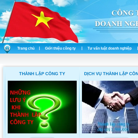
Trang chủ
Giới thiệu công ty
Tư vấn luật doanh nghiệp
THÀNH LẬP CÔNG TY
DỊCH VỤ THÀNH LẬP CÔ