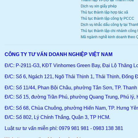
Thành lập VPĐD tại Thanh Hóa
Dịch vụ xin giấy phép
Thủ tục thành lập hợp tác xã
Thủ tục thành lập công ty PCCC
Dịch vụ khắc dấu công ty tại Thanh
Thủ tục thành lập chi nhánh công ty
Mã ngành nghề kinh doanh theo Q
CÔNG TY TƯ VẤN DOANH NGHIỆP VIỆT NAM
Đ/C: P-2911-G3, KĐT Vinhomes Green Bay, Đại Lộ Thăng L
Đ/C
: Số 6, Ngách 121, Ngõ Thái Thịnh 1, Thái Thịnh, Đống Đ
Đ/C
: Số 11/44, Phan Bội Châu, phường Tân Sơn, TP. Than
Đ/C:
Số 15, đường Trần Phú, phường Quang Trung, Phú lý,
Đ/C
: Số 68, Chùa Chuông, phường Hiến Nam, TP. Hưng Yê
Đ/C:
Số 802, Lý Chính Thắng, Quận 3, TP HCM.
Luật sư tư vấn miễn phí: 0979 981 981 - 0983 138 381