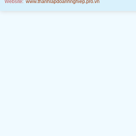
Website:
www.thanhlapdoanhnghiep.pro.vn