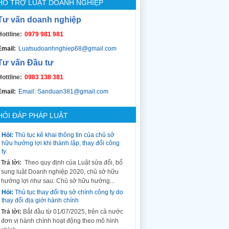
HỖ TRỢ LUẬT DOANH NGHIỆP
Tư vấn doanh nghiệp
Hottline:
0979 981 981
Email:
Luatsudoanhnghiep68@gmail.com
Tư vấn Đầu tư
Hottline:
0983 138 381
Email:
Email: Sanduan381@gmail.com
HỎI ĐÁP PHÁP LUẬT
Hỏi:
Thủ tục kê khai thông tin của chủ sở
hữu hưởng lợi khi thành lập, thay đổi công
ty
Trả lời:
Theo quy định của Luật sửa đổi, bổ
sung luật Doanh nghiệp 2020, chủ sở hữu
hưởng lợi như sau: Chủ sở hữu hưởng...
Hỏi:
Thủ tục thay đổi trụ sở chính công ty do
thay đổi địa giới hành chính
Trả lời:
Bắt đầu từ 01/07/2025, trên cả nước
đơn vị hành chính hoạt động theo mô hình