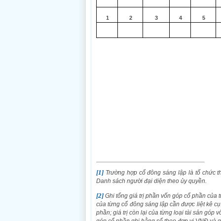
1
2
3
4
5
[1]
Trường hợp cổ đông sáng lập là tổ chức th
Danh sách người đại diện theo ủy quyền.
[2]
Ghi tổng giá trị phần vốn góp cổ phần của 
của từng cổ đông sáng lập cần được liệt kê cụ 
phần; giá trị còn lại của từng loại tài sản góp