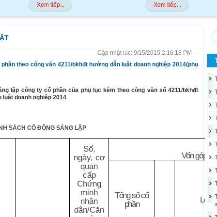
Xem tiếp...
Xem tiếp...
UẬT
Cập nhật lúc: 9/15/2015 2:16:18 PM
 phần theo công văn 4211/bkhđt hướng dẫn luật doanh nghiệp 2014(phụ
ng lập công ty cổ phần
của phụ lục kèm theo
công văn số 4211/bkhđt
o luật doanh nghiệp 2014
NH SÁCH CỔ ĐÔNG SÁNG LẬP
Số,
[2]
Vốn góp
ngày, cơ
quan
cấp
Chứng
minh
Tổng số cổ
Loại 
nhân
phần
dân/Căn