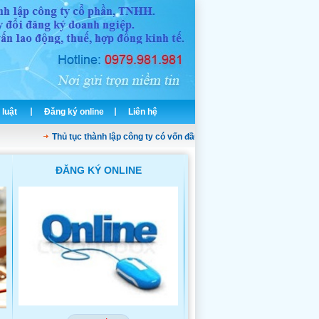
 luật
Đăng ký online
Liên hệ
Thủ tục thành lập công ty có vốn đầu tư nước ngoài
Dịch vụ thành lậ
ĐĂNG KÝ ONLINE
THÀNH LẬP CÔNG TY TNH