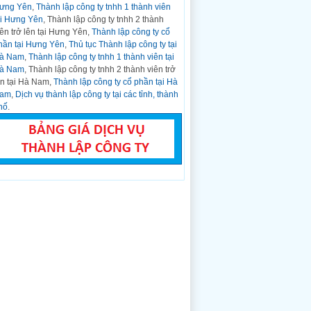
ưng Yên
,
Thành lập công ty tnhh 1 thành viên
CCCD gắn chíp...
ại Hưng Yên
, Thành lập công ty tnhh 2 thành
Hỏi:
Nghị định Số: 01/2021/NĐ-CP Về
iên trở lên tại Hưng Yên,
Thành lập công ty cổ
Đăng ký Doanh nghiệp ngày 04 tháng 01
hần tại Hưng Yên
,
Thủ tục Thành lập công ty tại
năm 2021
à Nam
,
Thành lập công ty tnhh 1 thành viên tại
Trả lời:
CHÍNH PHỦ ------- ...
à Nam
, Thành lập công ty tnhh 2 thành viên trở
Hỏi:
Thành lập công ty kinh doanh bất động
ên tại Hà Nam,
Thành lập công ty cổ phần tại Hà
sản tại Thanh Hóa
am
,
Dịch vụ thành lập công ty tại các tỉnh, thành
Trả lời:
Thời gian gần đây, thị trường kinh
hố
.
doanh bất động sản trên cả nước phát triển
nhanh và bất động...
Hỏi:
Mẫu văn bản đăng ký doanh nghiệp,
hộ kinh doanh ban hành kèm theo Thông tư
số 01/2021/TT-BKHĐT
Trả lời:
DANH MỤC CÁC MẪU VĂN BẢN
SỬ DỤNG TRONG ĐĂNG KÝ DOANH
NGHIỆP, ĐĂNG KÝ HỘ KINH DOANH (Ban
hành...
Hỏi:
Mẫu đăng ký doanh nghiệp, hộ kinh
doanh ban hành kèm theo Thông tư số
01/2021/TT-BKHĐT
Trả lời:
Phụ lục I-1 (Ban hành kèm theo
Thông tư số 01/2021/TT-BKHĐT ngày 16
tháng 03 năm...