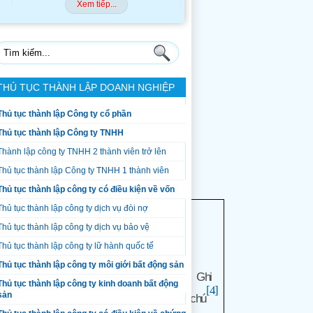
Xem tiếp...
Xem tiếp...
THỦ TỤC THÀNH LẬP DOANH NGHIỆP
Thủ tục thành lập Công ty cổ phần
Thủ tục thành lập Công ty TNHH
Thành lập công ty TNHH 2 thành viên trở lên
Thủ tục thành lập Công ty TNHH 1 thành viên
Thủ tục thành lập công ty có điều kiện về vốn
Thủ tục thành lập công ty dịch vụ đòi nợ
Thủ tục thành lập công ty dịch vụ bảo vệ
Chữ
Thủ tục thành lập công ty lữ hành quốc tế
ký
Thủ tục thành lập công ty môi giới bất động sản
của
Ghi
cổ
Thủ tục thành lập công ty kinh doanh bất động
cổ phần
[4]
đông
sản
chú
sáng