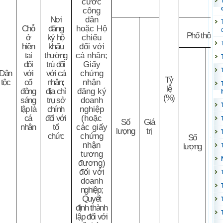
cước
công
Nơi
dân
Chỗ
đăng
hoặc Hộ
Phổ thông
ở
ký hộ
chiếu
hiện
khẩu
đối với
tại
thường
cá nhân;
đối
trú đối
Giấy
Dân
với
với cá
chứng
Tỷ
tộc
cổ
nhân;
nhận
lệ
đông
địa chỉ
đăng ký
(%)
sáng
trụ sở
doanh
lập là
chính
nghiệp
cá
đối với
(hoặc
Số
Giá
nhân
tổ
các giấy
lượng
trị
chức
chứng
Số
Giá
nhận
lượng
trị
tương
đương)
đối với
doanh
nghiệp;
Quyết
định thành
lập đối với