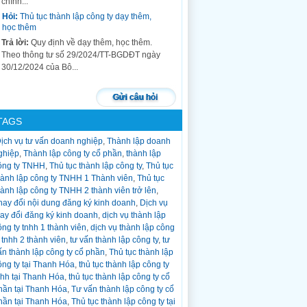
chính...
Hỏi:
Thủ tục thành lập công ty dạy thêm,
học thêm
Trả lời:
Quy định về dạy thêm, học thêm.
Theo thông tư số 29/2024/TT-BGDĐT ngày
30/12/2024 của Bộ...
Hỏi:
thủ tục chuyển đổi loại hình công ty
tnhh 1 thành viên thành công ty tnhh 2
Gửi câu hỏi
thành viên trở lên
Trả lời:
Trong quá trình hoạt động công ty
TAGS
tnhh 1 thành viên, công ty cổ phần, công...
ịch vụ tư vấn doanh nghiệp
,
Thành lập doanh
Hỏi:
Thủ tục giải thể công ty?
ghiệp
,
Thành lập công ty cổ phần
,
thành lập
Trả lời:
Thủ tục giải thể công ty chia làm 3
ông ty TNHH
,
Thủ tục thành lập công ty
,
Thủ tục
bước: Bước 1: Soạn hồ sơ đăng Quyết định
hành lập công ty TNHH 1 Thành viên
,
Thủ tục
giải thể trên cổng...
hành lập công ty TNHH 2 thành viên trở lên
,
Hỏi:
Thủ tục tạm ngừng hoạt động công ty?
hay đổi nội dung đăng ký kinh doanh
,
Dịch vụ
hay đổi đăng ký kinh doanh
,
dịch vụ thành lập
Trả lời:
Nhiều công ty trong quá trình hoạt
ông ty tnhh 1 thành viên
,
dịch vụ thành lập công
động kể cả đã hoạt động lâu năm và mới
y tnhh 2 thành viên
,
tư vấn thành lập công ty
,
tư
thành...
ấn thành lập công ty cổ phần
,
Thủ tục thành lập
Hỏi:
Thủ tục thay đổi thông tin người đại
ông ty tại Thanh Hóa
,
thủ tục thành lập công ty
diện theo pháp luật khi thay đổi sang cccd
nhh tại Thanh Hóa
,
thủ tục thành lập công ty cổ
gắn chíp
hần tại Thanh Hóa
,
Tư vấn thành lập công ty cổ
Trả lời:
Thủ tục thay đổi thông tin của người
hần tại Thanh Hóa
,
Thủ tục thành lập công ty tại
đại diện theo pháp luật khi có thay đổi