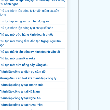
Thủ tục thành lập công ty có điều kiện về chứng
[3]
chỉ hành nghề
lập
Thủ tục thành lập công ty tư vấn giám sát xây
Số,
……..
dựng
ngày,
cơ
Thủ tục lập sàn giao dịch bất động sản
quan
Thủ tục thành lập công ty dịch vụ kế toán
cấp
Giấy
Thủ tục mở cửa hàng kinh doanh thuốc
Thời
chứng
điểm
Thủ tục mở trung tâm đào tạo Ngoại ngữ-Tin
nhận
học
góp
đăng
vốn
ký
Thủ tục thành lập công ty kinh doanh vận tải
đầu tư
Thủ tục mở quán Karaoke
(nếu
có)
Thủ tục mở cửa hàng cây xăng dầu
Số
Giá
lượng
trị
Thành lập công ty dịch vụ cầm đồ
Những điều cần biết khi thành lập công ty
Thành lập công ty tại Thanh Hóa
Thành lập công ty tại Hà Nam
Thành lập công ty tại Nghệ An
Thành lập công ty tại Hưng Yên