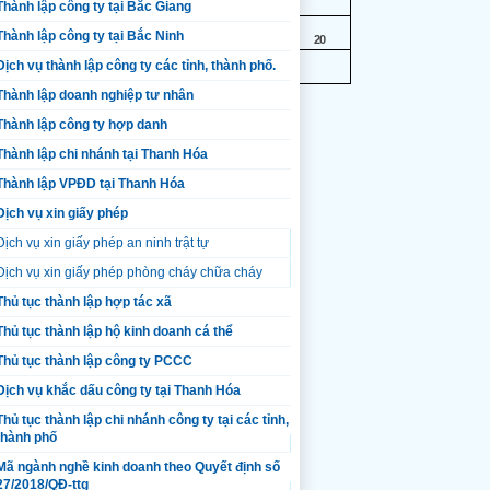
Thành lập công ty tại Bắc Giang
Thành lập công ty tại Bắc Ninh
15
16
17
18
19
20
Dịch vụ thành lập công ty các tỉnh, thành phố.
Thành lập doanh nghiệp tư nhân
Thành lập công ty hợp danh
háng……năm……
Thành lập chi nhánh tại Thanh Hóa
 LUẬT CỦA CÔNG TY
Thành lập VPĐD tại Thanh Hóa
[5]
Dịch vụ xin giấy phép
ọ tên
)
Dịch vụ xin giấy phép an ninh trật tự
Dịch vụ xin giấy phép phòng cháy chữa cháy
Thủ tục thành lập hợp tác xã
Thủ tục thành lập hộ kinh doanh cá thể
Thủ tục thành lập công ty PCCC
Dịch vụ khắc dấu công ty tại Thanh Hóa
Thủ tục thành lập chi nhánh công ty tại các tỉnh,
thành phố
Mã ngành nghề kinh doanh theo Quyết định số
27/2018/QĐ-ttg