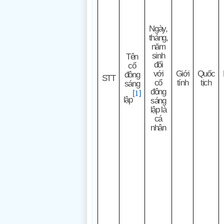
Ngày,
tháng,
năm
sinh
Tên
đối
cổ
với
Giới
Quốc
đông
STT
cổ
tính
tịch
sáng
đông
[1]
lập
sáng
lập là
cá
nhân