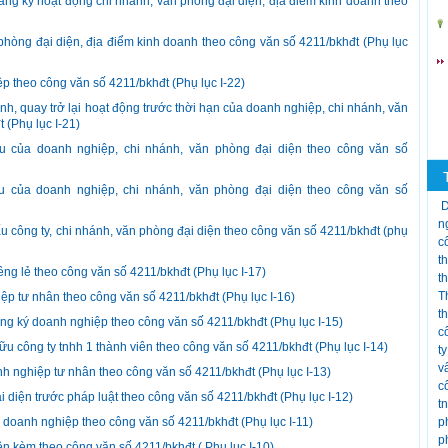
ăng ký hoạt động chi nhánh, văn phòng đại diện, địa điểm kinh doanh theo
phòng đại diện, địa điểm kinh doanh theo công văn số 4211/bkhđt (Phụ lục
p theo công văn số 4211/bkhđt (Phụ lục I-22)
h, quay trở lại hoạt động trước thời hạn của doanh nghiệp, chi nhánh, văn
 (Phụ lục I-21)
 của doanh nghiệp, chi nhánh, văn phòng đại diện theo công văn số
u của doanh nghiệp, chi nhánh, văn phòng đại diện theo công văn số
D
n
 công ty, chi nhánh, văn phòng đại diện theo công văn số 4211/bkhđt (phụ
c
t
ng lẻ theo công văn số 4211/bkhđt (Phụ lục I-17)
t
T
ệp tư nhân theo công văn số 4211/bkhđt (Phụ lục I-16)
t
ng ký doanh nghiệp theo công văn số 4211/bkhđt (Phụ lục I-15)
c
ữu công ty tnhh 1 thành viên theo công văn số 4211/bkhđt (Phụ lục I-14)
t
v
h nghiệp tư nhân theo công văn số 4211/bkhđt (Phụ lục I-13)
c
i diện trước pháp luật theo công văn số 4211/bkhđt (Phụ lục I-12)
t
 doanh nghiệp theo công văn số 4211/bkhđt (Phụ lục I-11)
p
p
n kèm theo công văn số 4211/bkhđt ( Phụ lục I-10)