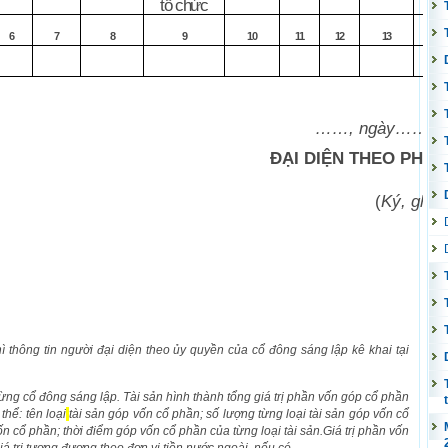
tổ chức
6
7
8
9
10
11
12
13
14
……, ngày……t
ĐẠI DIỆN THEO PHÁP
(
Ký, ghi h
ì thông tin người đại diện theo ủy quyền của cổ đông sáng lập kê khai tại
từng cổ đông sáng lập. Tài sản hình thành tổng giá trị phần vốn góp cổ phần
thể: tên loại
tài sản góp vốn cổ phần; số lượng từng loại tài sản góp vốn cổ
 vốn cổ phần; thời điểm góp vốn cổ phần của từng loại tài sản.Giá trị phần vốn