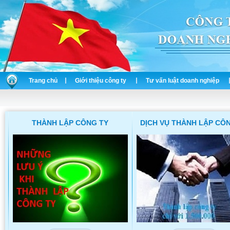
Trang chủ
Giới thiệu công ty
Tư vấn luật doanh nghiệp
DỊCH VỤ THÀNH LẬP CÔNG TY
THAY ĐỔI GIẤY PHÉP Đ