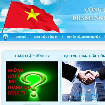
Trang chủ
Giới thiệu công ty
Tư vấn luật doanh nghiệp
DỊCH VỤ THÀNH LẬP CÔNG TY
THAY ĐỔI GIẤY PHÉP Đ