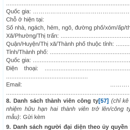
.......................................................................
Quốc gia: ………………………………………
Chỗ ở hiện tại:
Số nhà, ngách, hẻm, ngõ, đường phố/xóm/ấp/thôn: .
Xã/Phường/Thị trấn: ..........................................
Quận/Huyện/Thị xã/Thành phố thuộc tỉnh: ..............
Tỉnh/Thành phố: ................................................
Quốc gia: .........................................................
Điện thoại: .................................................
...............................................
Email: …………………………
.......................................................................
8. Danh sách thành viên công ty
[57]
(chỉ kê
nhiệm hữu hạn hai thành viên trở lên/công t
mẫu)
: Gửi kèm
9. Danh sách người đại diện theo ủy quyền