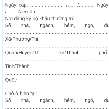
Ngày cấp: ....................... /..... /........... Ngày
/....... Nơi cấp: ......................
Nơi đăng ký hộ khẩu thường trú:
Số nhà, ngách, hẻm, ngõ, đường
.......................................................................
Xã/Phường/Th
.......................................................................
Quận/Huyện/Thị xã/Thành p
.......................................................................
Tỉnh/Thàn
.......................................................................
Quốc 
.......................................................................
Chỗ ở hiện tại:
Số nhà, ngách, hẻm, ngõ, đường
.......................................................................