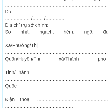
.......................................................................
Do: ........................................................
................. /....... /..............
Địa chỉ trụ sở chính:
Số nhà, ngách, hẻm, ngõ, đường
.......................................................................
Xã/Phường/Th
.......................................................................
Quận/Huyện/Thị xã/Thành p
.......................................................................
Tỉnh/Thàn
.......................................................................
Quốc 
.......................................................................
Điện thoại: .................................................
...............................................