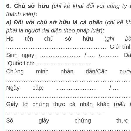
6. Chủ sở hữu
(chỉ kê khai đối với công t
thành viên)
:
a) Đối với chủ sở hữu là cá nhân
(
chỉ kê k
phải là người đại diện theo pháp luật
):
Họ tên chủ sở hữu (
ghi b
.......................................................... Giới tính
Sinh ngày: ....................... /..... /........... Dân
Quốc tịch: ...............................
Chứng minh nhân dân/Căn cư
.......................................................................
Ngày cấp: ....................... /....
.......................................................................
Giấy tờ chứng thực cá nhân khác (
nếu 
........................................................
Số giấy chứng thự
.......................................................................