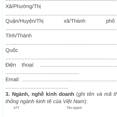
Xã/Phường/Th
.......................................................................
Quận/Huyện/Thị xã/Thành p
.......................................................................
Tỉnh/Thàn
.......................................................................
Quốc 
.......................................................................
Điện thoại: .................................................
...............................................
Email: ..........................................................
........................................
3. Ngành, nghề kinh doanh
(
ghi tên và mã t
thống ngành kinh tế của Việt Nam
):
STT
Tên ngành