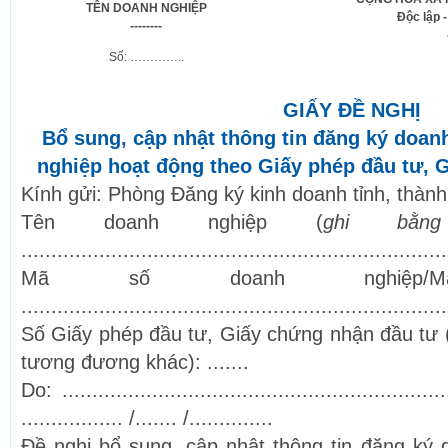
TÊN DOANH NGHIỆP
Độc lập 
--------
Số: …………..
GIẤY ĐỀ NGHỊ
Bổ sung, cập nhật thông tin đăng ký doan
nghiệp hoạt động theo Giấy phép đầu tư, 
Kính gửi: Phòng Đăng ký kinh doanh tỉnh, th
Tên doanh nghiệp (
ghi bằ
.......................................................................
Mã số doanh nghiệp/
.......................................................................
Số Giấy phép đầu tư, Giấy chứng nhận đầu tư (h
tương đương khác): .......
Do: ........................................................
................. /....... /..............
Đề nghị bổ sung, cập nhật thông tin đăng ký