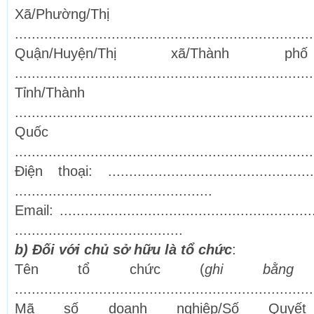
Xã/Phường/Th
.......................................................................
Quận/Huyện/Thị xã/Thành p
.......................................................................
Tỉnh/Thàn
.......................................................................
Quốc 
.......................................................................
Điện thoại: .................................................
...............................................
Email: ..........................................................
........................................
b) Đối với chủ sở hữu là tổ chức
:
Tên tổ chức (
ghi bằn
.......................................................................
Mã số doanh nghiệp/Số Quyết