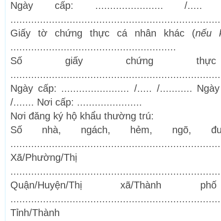
Ngày cấp: ....................... /....
.......................................................................
Giấy tờ chứng thực cá nhân khác (
nếu 
........................................................
Số giấy chứng thự
.......................................................................
Ngày cấp: ....................... /..... /........... Ngày
/....... Nơi cấp: ......................
Nơi đăng ký hộ khẩu thường trú:
Số nhà, ngách, hẻm, ngõ, đường
.......................................................................
Xã/Phường/Th
.......................................................................
Quận/Huyện/Thị xã/Thành p
.......................................................................
Tỉnh/Thàn