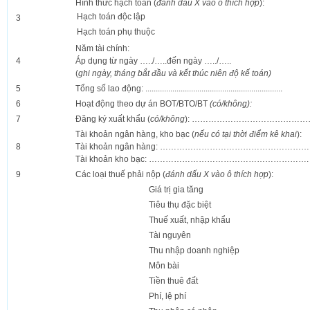
Hình thức hạch toán (
đánh dấu X vào ô thích hợp
):
Hạch toán độc lập
3
Hạch toán phụ thuộc
Năm tài chính:
4
Áp dụng từ ngày …../…..đến ngày …../…..
(
ghi ngày, tháng bắt đầu và kết thúc niên độ kế toán)
5
Tổng số lao động: ..................................................................
6
Hoạt động theo dự án BOT/BTO/BT
(có/không):
7
Đăng ký xuất khẩu (
có/không
): ……………………………………
Tài khoản ngân hàng, kho bạc (
nếu có tại thời điểm kê khai
):
8
Tài khoản ngân hàng: ………………………………………………
Tài khoản kho bạc: ………………………………………………….
9
Các loại thuế phải nộp (
đánh dấu X vào ô thích hợp
):
Giá trị gia tăng
Tiêu thụ đặc biệt
Thuế xuất, nhập khẩu
Tài nguyên
Thu nhập doanh nghiệp
Môn bài
Tiền thuê đất
Phí, lệ phí