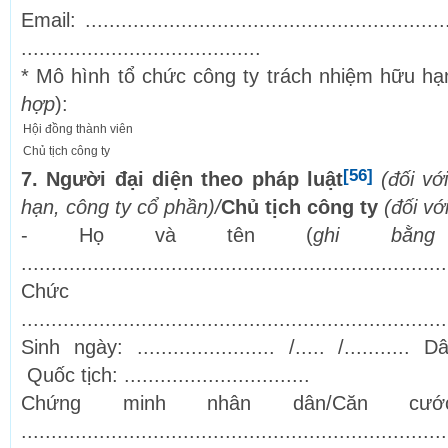
Email: ..........................................................
........................................
* Mô hình tổ chức công ty trách nhiệm hữu hạ
hợp
):
Hội đồng thành viên
Chủ tịch công ty
[56]
7. Người đại diện theo pháp luật
(đối vớ
hạn, công ty cổ phần)/
Chủ tịch công ty
(đối vớ
- Họ và tên (
ghi bằn
....................................................................
Chức d
.......................................................................
Sinh ngày: ....................... /..... /........... Dân
Quốc tịch: ...............................
Chứng minh nhân dân/Căn cư
.......................................................................