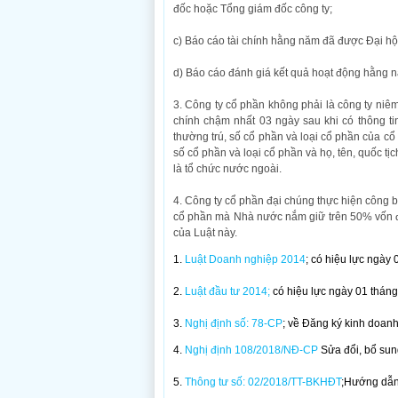
đốc hoặc Tổng giám đốc công ty;
c) Báo cáo tài chính hằng năm đã được Đại hộ
d) Báo cáo đánh giá kết quả hoạt động hằng n
3. Công ty cổ phần không phải là công ty niê
chính chậm nhất 03 ngày sau khi có thông tin 
thường trú, số cổ phần và loại cổ phần của cổ
số cổ phần và loại cổ phần và họ, tên, quốc tị
là tổ chức nước ngoài.
4. Công ty cổ phần đại chúng thực hiện công b
cổ phần mà Nhà nước nắm giữ trên 50% vốn điề
của Luật này.
1.
Luật Doanh nghiệp 2014
; có hiệu lực ngày
2.
Luật đầu tư 2014
;
có hiệu lực ngày 01 thán
3.
Nghị định số: 78-CP
; về Đăng ký kinh doanh
4.
Nghị định 108/2018/NĐ-CP
Sửa đổi, bổ sun
5.
Thông tư số: 02/2018/TT-BKHĐT
;Hướng dẫn