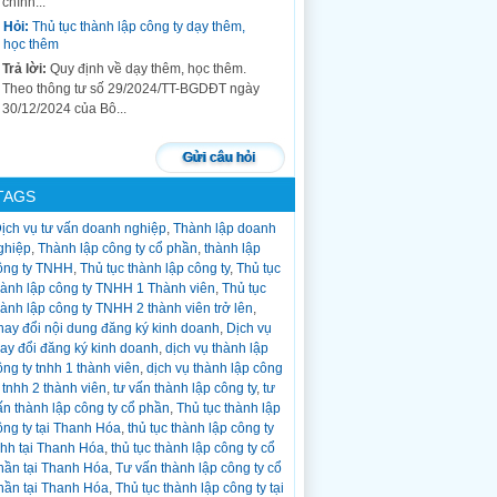
chính...
Hỏi:
Thủ tục thành lập công ty dạy thêm,
học thêm
Trả lời:
Quy định về dạy thêm, học thêm.
Theo thông tư số 29/2024/TT-BGDĐT ngày
30/12/2024 của Bộ...
Hỏi:
thủ tục chuyển đổi loại hình công ty
tnhh 1 thành viên thành công ty tnhh 2
Gửi câu hỏi
thành viên trở lên
Trả lời:
Trong quá trình hoạt động công ty
TAGS
tnhh 1 thành viên, công ty cổ phần, công...
ịch vụ tư vấn doanh nghiệp
,
Thành lập doanh
Hỏi:
Thủ tục giải thể công ty?
ghiệp
,
Thành lập công ty cổ phần
,
thành lập
Trả lời:
Thủ tục giải thể công ty chia làm 3
ông ty TNHH
,
Thủ tục thành lập công ty
,
Thủ tục
bước: Bước 1: Soạn hồ sơ đăng Quyết định
hành lập công ty TNHH 1 Thành viên
,
Thủ tục
giải thể trên cổng...
hành lập công ty TNHH 2 thành viên trở lên
,
Hỏi:
Thủ tục tạm ngừng hoạt động công ty?
hay đổi nội dung đăng ký kinh doanh
,
Dịch vụ
hay đổi đăng ký kinh doanh
,
dịch vụ thành lập
Trả lời:
Nhiều công ty trong quá trình hoạt
ông ty tnhh 1 thành viên
,
dịch vụ thành lập công
động kể cả đã hoạt động lâu năm và mới
y tnhh 2 thành viên
,
tư vấn thành lập công ty
,
tư
thành...
ấn thành lập công ty cổ phần
,
Thủ tục thành lập
Hỏi:
Thủ tục thay đổi thông tin người đại
ông ty tại Thanh Hóa
,
thủ tục thành lập công ty
diện theo pháp luật khi thay đổi sang cccd
nhh tại Thanh Hóa
,
thủ tục thành lập công ty cổ
gắn chíp
hần tại Thanh Hóa
,
Tư vấn thành lập công ty cổ
Trả lời:
Thủ tục thay đổi thông tin của người
hần tại Thanh Hóa
,
Thủ tục thành lập công ty tại
đại diện theo pháp luật khi có thay đổi