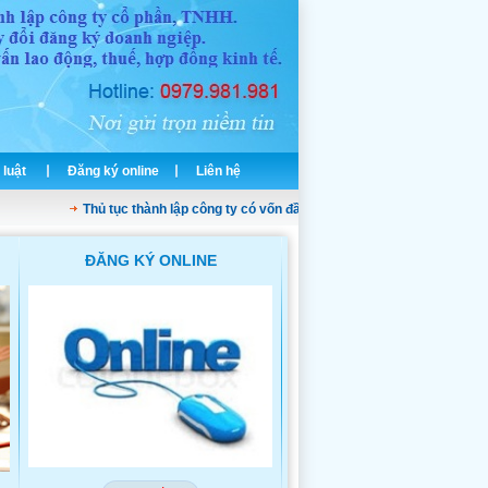
 luật
Đăng ký online
Liên hệ
Thủ tục thành lập công ty có vốn đầu tư nước ngoài
Dịch vụ thành lậ
ĐĂNG KÝ ONLINE
THÀNH LẬP CÔNG TY TNH