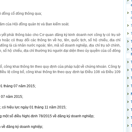
i đồng cổ đông thông qua;
ăm của Hội đồng quản trị và Ban kiểm soát.
m yết phải thông báo cho Cơ quan đăng ký kinh doanh nơi công ty có trụ sở
hoặc có thay đổi các thông tin về họ, tên, quốc tịch, số hộ chiếu, địa chỉ
 đông là cá nhân nước ngoài; tên, mã số doanh nghiệp, địa chỉ trụ sở chính,
ch, số hộ chiếu, địa chỉ thường trú người đại diện theo ủy quyền của cổ đông
ố, công khai thông tin theo quy định của pháp luật về chứng khoán. Công ty
u lệ công bố, công khai thông tin theo quy định tại Điều 108 và Điều 109
 01 tháng 07 năm 2015;
g 07 năm 2015;
; có hiệu lực ngày 01 tháng 11 năm 2015;
g một số điều Nghị định 78/2015 về đăng ký doanh nghiệp;
 về đăng ký doanh nghiệp;