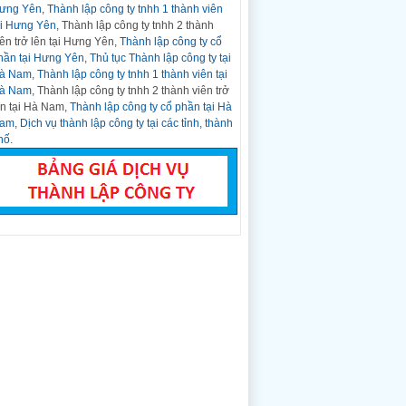
ưng Yên
,
Thành lập công ty tnhh 1 thành viên
CCCD gắn chíp...
ại Hưng Yên
, Thành lập công ty tnhh 2 thành
Hỏi:
Nghị định Số: 01/2021/NĐ-CP Về
iên trở lên tại Hưng Yên,
Thành lập công ty cổ
Đăng ký Doanh nghiệp ngày 04 tháng 01
hần tại Hưng Yên
,
Thủ tục Thành lập công ty tại
năm 2021
à Nam
,
Thành lập công ty tnhh 1 thành viên tại
Trả lời:
CHÍNH PHỦ ------- ...
à Nam
, Thành lập công ty tnhh 2 thành viên trở
Hỏi:
Thành lập công ty kinh doanh bất động
ên tại Hà Nam,
Thành lập công ty cổ phần tại Hà
sản tại Thanh Hóa
am
,
Dịch vụ thành lập công ty tại các tỉnh, thành
Trả lời:
Thời gian gần đây, thị trường kinh
hố
.
doanh bất động sản trên cả nước phát triển
nhanh và bất động...
Hỏi:
Mẫu văn bản đăng ký doanh nghiệp,
hộ kinh doanh ban hành kèm theo Thông tư
số 01/2021/TT-BKHĐT
Trả lời:
DANH MỤC CÁC MẪU VĂN BẢN
SỬ DỤNG TRONG ĐĂNG KÝ DOANH
NGHIỆP, ĐĂNG KÝ HỘ KINH DOANH (Ban
hành...
Hỏi:
Mẫu đăng ký doanh nghiệp, hộ kinh
doanh ban hành kèm theo Thông tư số
01/2021/TT-BKHĐT
Trả lời:
Phụ lục I-1 (Ban hành kèm theo
Thông tư số 01/2021/TT-BKHĐT ngày 16
tháng 03 năm...