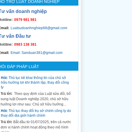
HỖ TRỢ LUẬT DOANH NGHIỆP
Tư vấn doanh nghiệp
Hottline:
0979 981 981
Email:
Luatsudoanhnghiep68@gmail.com
Tư vấn Đầu tư
Hottline:
0983 138 381
Email:
Email: Sanduan381@gmail.com
HỎI ĐÁP PHÁP LUẬT
Hỏi:
Thủ tục kê khai thông tin của chủ sở
hữu hưởng lợi khi thành lập, thay đổi công
ty
Trả lời:
Theo quy định của Luật sửa đổi, bổ
sung luật Doanh nghiệp 2020, chủ sở hữu
hưởng lợi như sau: Chủ sở hữu hưởng...
Hỏi:
Thủ tục thay đổi trụ sở chính công ty do
thay đổi địa giới hành chính
Trả lời:
Bắt đầu từ 01/07/2025, trên cả nước
đơn vị hành chính hoạt động theo mô hình